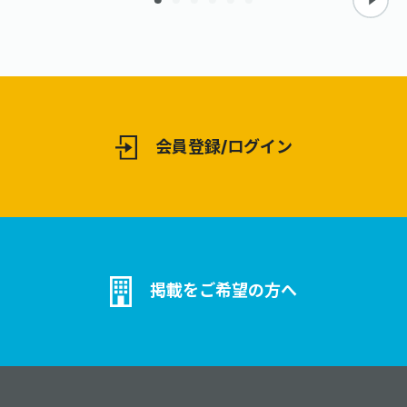
います。 デザインでは、雑誌誌面・表
紙・ポスター・パンレット・横断幕・
webなどのデザインを行っています。
お客様からの要望をもとに、コンセプ
トが明確に伝わるデザインを心掛けて
おります。
会員登録/ログイン
掲載をご希望の方へ