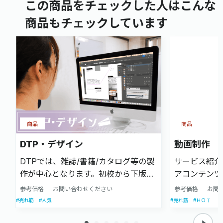
この商品をチェックした人はこんな
商品もチェックしています
商品
商品
DTP・デザイン
動画制作
DTPでは、雑誌/書籍/カタログ等の製
サービス紹介
作が中心となります。初校から下版ま
アコンテンツ
で一貫した作業を行い、限られた時間
用目的や場面
参考価格
お問い合わせください
参考価格
お問
の中で、より質の高い商品をお客様に
提供します。
#売れ筋
#人気
#売れ筋
#ＨＯＴ
納品することを目標に日々取り組んで
からの対応も