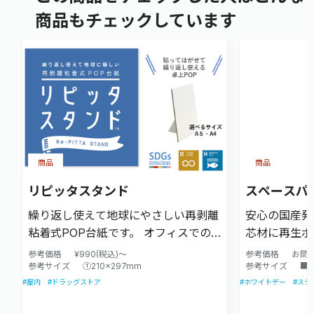
商品もチェックしています
商品
商品
リピッタスタンド
スペースパ
繰り返し使えて地球にやさしい再剥離
安心の国産発
粘着式POP台紙です。 オフィスでの
芯材に再生ポ
展示会POPや新商品紹介に、ショップ
面紙貼りタイ
参考価格
¥990(税込)～
参考価格
お問
では店頭POPや レジ周りでの販促、
参考サイズ
①210×297mm
ます。 ＜特
参考サイズ
■
#屋内
#ドラッグストア
#ホワイトデー
#スチ
イベントの告知などに、飲食店ではキ
特殊コーティ
ャンペーンのお知らせなど様々なシー
え、反りを大