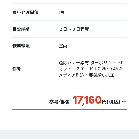
最小発注単位
1台
目安納期
２日〜３日程度
使用環境
室内
適応バナー素材 ターポリン・トロ
備考
マット・スエードｔ0.25~0.45※
メディア別途・要袋縫い加工
17,160
参考価格
円(税込) ～