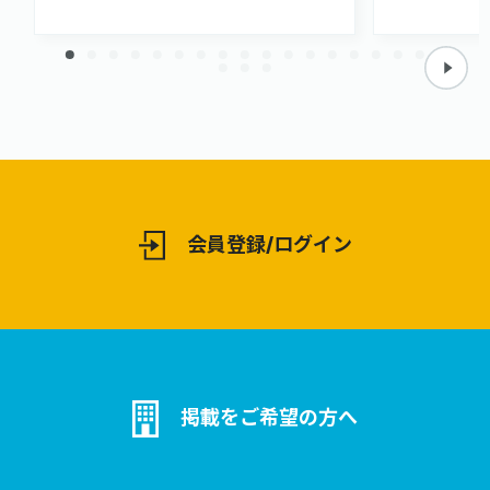
ンでご活用頂けます。
い カッター
しやすい ③
面処理するこ
接着性が高い
ナップ 4×
した ⑤小ロ
い 1箱の梱
しやすくなり
会員登録/ログイン
掲載をご希望の方へ