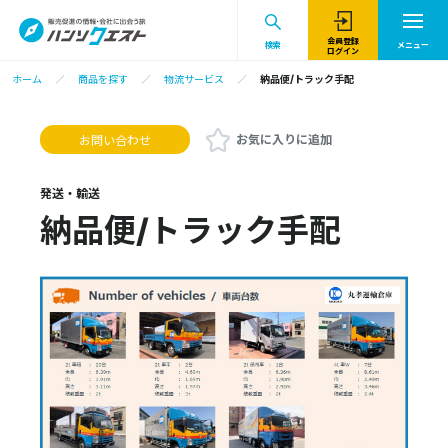
会員登録
検索
メニュー
ログイン
ホーム
商品を探す
物流サービス
納品便/トラック手配
お気に入りに追加
お問い合わせ
発送・輸送
納品便/トラック手配