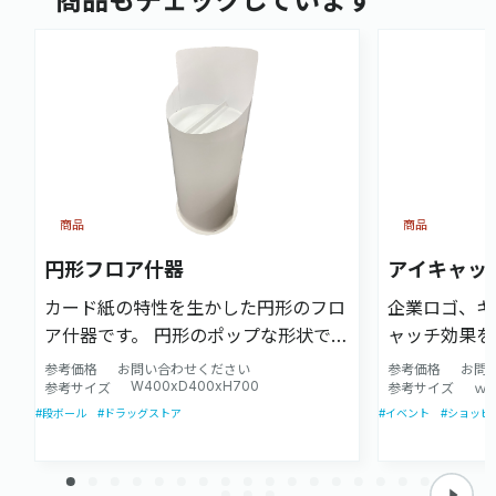
商品もチェックしています
商品
商品
円形フロア什器
アイキャッ
カード紙の特性を生かした円形のフロ
企業ロゴ、キ
ア什器です。 円形のポップな形状でア
ャッチ効果を
イキャッチ効果を高めます。
ンボールで再
参考価格
お問い合わせください
参考価格
お問
W400xD400xH700
参考サイズ
参考サイズ
ｗ5
#段ボール
#ドラッグストア
#イベント
#ショッピ