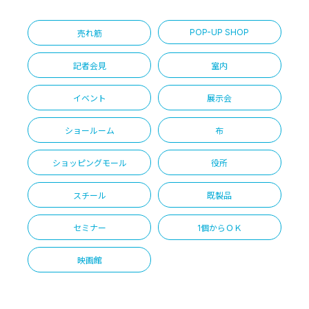
POP-UP SHOP
売れ筋
記者会見
室内
イベント
展示会
ショールーム
布
ショッピングモール
役所
スチール
既製品
セミナー
1個からＯＫ
映画館