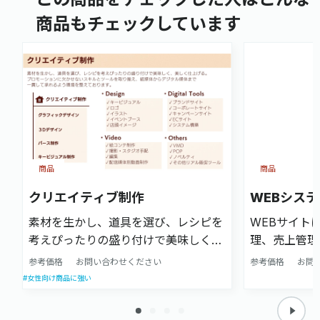
商品もチェックしています
商品
商品
クリエイティブ制作
WEBシス
素材を生かし、道具を選び、レシピを
WEBサイト
考えぴったりの盛り付けで美味しく、
理、売上管理
美しく仕上げる。 プロモーションに
サイン等のペ
参考価格
お問い合わせください
参考価格
お問
欠かせないスキルとツールを取り揃
に繋がるシス
#女性向け商品に強い
え、紙媒体からデジタル媒体まで一貫
に役立つシス
して承れるよう環境を整えておりま
合わせて構築