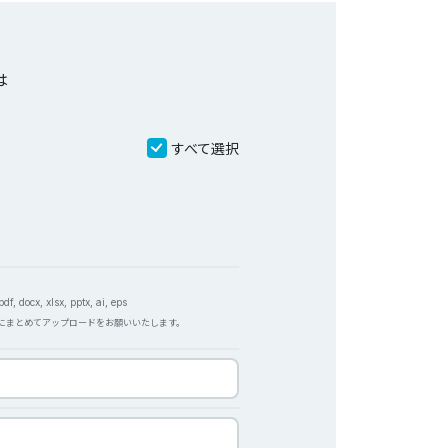
は
すべて選択
f, docx, xlsx, pptx, ai, eps
Pにまとめてアップロードをお願いいたします。