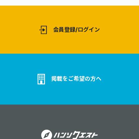
わせたハイブ
用可能です。リアルの展示とデジタル
能です 。
を融合させた、次世代の販促・広報を
支援します。
会員登録/ログイン
掲載をご希望の方へ