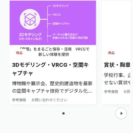
商品
商品
3Dモデリング・VRCG・空間キ
賞状・胸章
ャプチャ
学校行事、企
せない賞状や
博物館や展示会、歴史的建造物を最新
。デジタル印
の空間キャプチャ技術でデジタル化し
参考価格
お問
そ、プロの書
ます 。実在する空間やオブジェクト
参考価格
お問い合わせください
は、受け取る
を忠実に3Dモデリング 。VRCG（仮
えます。急ぎ
想空間）として展開することで、オン
状、胸章リボ
ライン展示会やバーチャルツアー、文
ルドや朱色の
化資産のデジタルアーカイブとして活