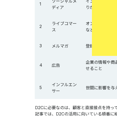
ソーシャルメ
インターネット
1
ディア
りができるメデ
ライブコマー
オンラインの物
2
ス
などを行うこと
3
メルマガ
登録をした顧客
企業の情報や商
4
広告
せること
インフルエン
5
世間に影響を与
サー
D2Cに必要なのは、顧客と直接接点を持っ
記事では、D2Cの活用に向いている順番に