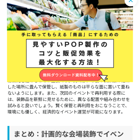
会場装飾のアフターケア
イベントの成功は、終了後のアフターケアにも表れます。会場
装飾の保管にも注意を払い、次回のイベントに活かすための方
法を以下で解説します。
装飾品の保管と再利用のアドバイス
装飾品を適切に保管し、再利用することはコスト削減にも繋が
ります。保管する際は、装飾品の材質に応じた方法で湿気や直
射日光を避けることが重要です。例えば、布製の装飾品は乾燥
した場所に畳んで保管し、紙製のものは平らな面に置いて重ね
ないようにします。また、次回のイベントで再利用する際に
は、装飾品を新鮮に見せるために、異なる配置や組み合わせを
試みると良いでしょう。賢く保管と再利用をおこなうことで、
環境にも優しく、経済的なイベント運営が可能になります。
まとめ：計画的な会場装飾でイベン