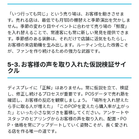
「いつ行っても同じ」という売り場は、お客様を飽きさせま
す。売れる店は、最低でも月1回の棚替えと季節演出を欠かしま
せん。季節の変わり目やイベントに合わせて売り場の「鮮度」
を入れ替えることで、常連客にも常に新しい発見を提供できま
す。季節感のある装飾は、それだけで店舗に活気をもたらし、
お客様の来店動機を生み出します。ルーティン化した改善こそ
が、ファンを作り続けるための強力な武器です。
5-3. お客様の声を取り入れた仮説検証サイ
クル
ディスプレイに「正解」はありません。常に仮説を立て、検証
し、修正し続けるプロセスが重要です。POSデータで売れ筋を
確認し、お客様の反応を観察しましょう。「場所を入れ替えた
ら手に取る人が増えた」「このPOPを変えたら購入率が上がっ
た」といった小さな気づきを蓄積してください。アンケートや
スタッフのヒアリングからお客様の声を取り入れ、配置・PO
P・価格を常にアップデートしていく姿勢こそが、長く愛され
る店を作る唯一の道です。