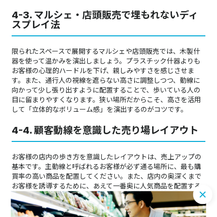
4-3. マルシェ・店頭販売で埋もれないディ
スプレイ法
限られたスペースで展開するマルシェや店頭販売では、木製什
器を使って温かみを演出しましょう。プラスチック什器よりも
お客様の心理的ハードルを下げ、親しみやすさを感じさせま
す。また、通行人の視線を遮らない高さに調整しつつ、動線に
向かって少し張り出すように配置することで、歩いている人の
目に留まりやすくなります。狭い場所だからこそ、高さを活用
して「立体的なボリューム感」を演出するのがコツです。
4-4. 顧客動線を意識した売り場レイアウト
お客様の店内の歩き方を意識したレイアウトは、売上アップの
基本です。主動線と呼ばれるお客様が必ず通る場所に、最も購
買率の高い商品を配置してください。また、店内の奥深くまで
お客様を誘導するために、あえて一番奥に人気商品を配置する
「マグネット売り場」の手法も効果的です。回遊率が高まれ
ば、それだけ商品との出会いが増え、自然と客単価も向上しま
す。店内マップを描き、一度自身の動線をシミュレーションし