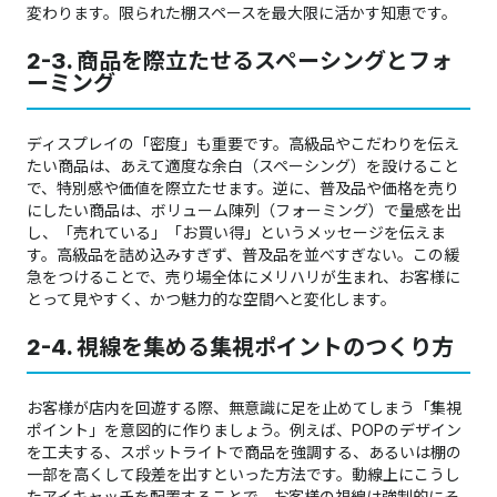
変わります。限られた棚スペースを最大限に活かす知恵です。
2-3. 商品を際立たせるスペーシングとフォ
ーミング
ディスプレイの「密度」も重要です。高級品やこだわりを伝え
たい商品は、あえて適度な余白（スペーシング）を設けること
で、特別感や価値を際立たせます。逆に、普及品や価格を売り
にしたい商品は、ボリューム陳列（フォーミング）で量感を出
し、「売れている」「お買い得」というメッセージを伝えま
す。高級品を詰め込みすぎず、普及品を並べすぎない。この緩
急をつけることで、売り場全体にメリハリが生まれ、お客様に
とって見やすく、かつ魅力的な空間へと変化します。
2-4. 視線を集める集視ポイントのつくり方
お客様が店内を回遊する際、無意識に足を止めてしまう「集視
ポイント」を意図的に作りましょう。例えば、POPのデザイン
を工夫する、スポットライトで商品を強調する、あるいは棚の
一部を高くして段差を出すといった方法です。動線上にこうし
たアイキャッチを配置することで、お客様の視線は強制的にそ