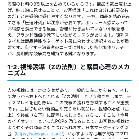
る際の材料の8割以上を占めているからです。商品の露出度を上
げ、魅力的に見せることで、お客様は「これは自分に必要なも
のだ」と直感的に感じやすくなります。 一方、商品を詰め込み
すぎる「圧迫陳列」は注意が必要です。ボリューム感によって
お得感を演出できる反面、管理が行き届いていない印象を与
え、ブランド価値の低下につながるリスクがあります。陳列ス
タイルは商品特性やターゲット層に合わせて選択することが重
要です。変化する消費者のニーズに対応した売り場作りこそ
が、長期的な競争力を維持する鍵となります。
1-2. 視線誘導（Zの法則）と購買心理のメカ
ニズム
人の視線には一定のクセがあり、一般的に左上から右へ、そし
て左下から右下へと流れる「Zの法則」という動きをします。デ
ィスプレイを組む際は、この視線の流れを意識することが重要
です。注目させたい新商品や売りたい商品は、視線の始点（左
上）や終点（右下）に配置しましょう。さらに、そこに「今月
のイチオシ！」といったPOPを添えることで、お客様の視線は
より強くその商品に引きつけられます。日本マーケティング協
会（
https://www.jma-jp.org/
）が示すような心理学的なアプロ