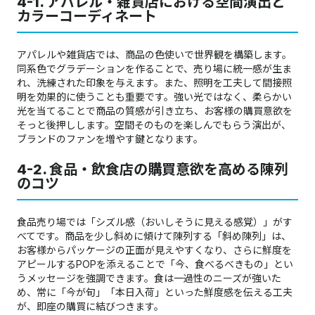
4-1. アパレル・雑貨店における空間演出と
カラーコーディネート
アパレルや雑貨店では、商品の色使いで世界観を構築します。
同系色でグラデーションを作ることで、売り場に統一感が生ま
れ、洗練された印象を与えます。また、照明を工夫して間接照
明を効果的に使うことも重要です。強い光ではなく、柔らかい
光を当てることで商品の質感が引き立ち、お客様の購買意欲を
そっと後押しします。空間そのものを楽しんでもらう演出が、
ブランドのファンを増やす鍵となります。
4-2. 食品・飲食店の購買意欲を高める陳列
のコツ
食品売り場では「シズル感（おいしそうに見える感覚）」がす
べてです。商品を少し斜めに傾けて陳列する「斜め陳列」は、
お客様からパッケージの正面が見えやすくなり、さらに鮮度を
アピールするPOPを添えることで「今、食べるべきもの」とい
うメッセージを強調できます。食は一過性のニーズが強いた
め、常に「今が旬」「本日入荷」といった鮮度感を伝える工夫
が、即座の購買に結びつきます。