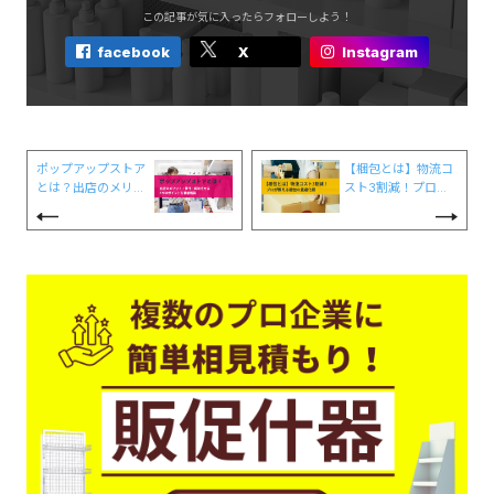
この記事が気に入ったらフォローしよう！
facebook
X
Instagram
ポップアップストア
【梱包とは】物流コ
とは？出店のメリッ
スト3割減！プロが
ト・費用・成功させ
教える梱包の最適化
る5つのポイントを
術
徹底解説