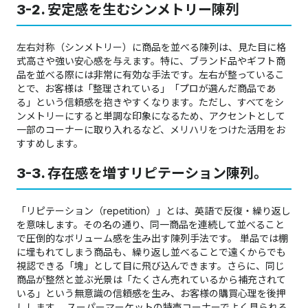
3-2. 安定感を生むシンメトリー陳列
左右対称（シンメトリー）に商品を並べる陳列は、見た目に格
式高さや強い安心感を与えます。特に、ブランド品やギフト商
品を並べる際には非常に有効な手法です。左右が整っているこ
とで、お客様は「整理されている」「プロが選んだ商品であ
る」という信頼感を抱きやすくなります。ただし、すべてをシ
ンメトリーにすると単調な印象になるため、アクセントとして
一部のコーナーに取り入れるなど、メリハリをつけた活用をお
すすめします。
3-3. 存在感を増すリピテーション陳列。
「リピテーション（repetition）」とは、英語で反復・繰り返し
を意味します。その名の通り、同一商品を連続して並べること
で圧倒的なボリューム感を生み出す陳列手法です。 単品では棚
に埋もれてしまう商品も、繰り返し並べることで遠くからでも
視認できる「塊」として目に飛び込んできます。さらに、同じ
商品が整然と並ぶ光景は「たくさん売れているから補充されて
いる」という無意識の信頼感を生み、お客様の購買心理を後押
しします。 スーパーマーケットの特売コーナーでよく見られる