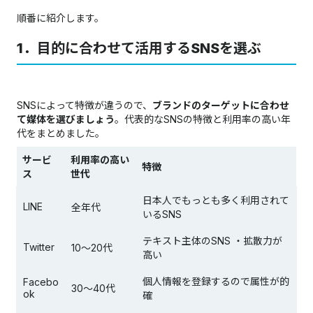
順番に紹介します。
1．目的に合わせて活用するSNSを選ぶ
SNSによって特徴が違うので、
ブランドのターゲットに合わせ
て媒体を選びましょう
。代表的なSNSの特徴と利用率の高い年
代をまとめました。
サービ
利用率の高い
特徴
ス
世代
日本人でもっとも多く利用されて
LINE
全年代
いるSNS
テキスト主体のSNS ・拡散力が
Twitter
10〜20代
高い
個人情報を登録するので属性が的
Facebo
30〜40代
ok
確