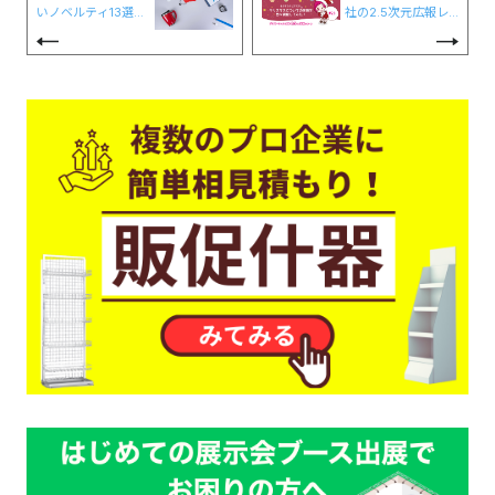
いノベルティ13選│
社の2.5次元広報レ
生活者の心をつかむ
ポート】#23 「もう
グッズとは？
すぐクリスマス♪ク
リスマスについての
実態を色々調査して
みました！」