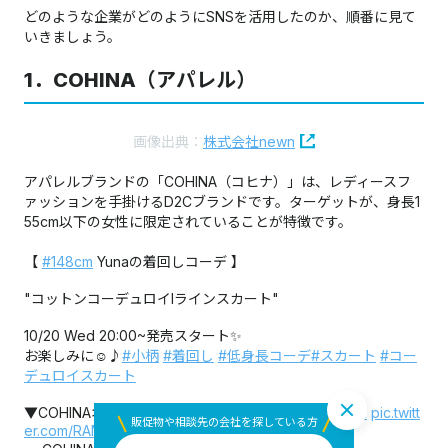
どのような企業がどのようにSNSを活用したのか、順番に見て
いきましょう。
1．COHINA（アパレル）
画像出典：
株式会社newn
アパレルブランドの「COHINA（コヒナ）」は、レディースフ
ァッションを手掛けるD2Cブランドです。ターゲットが、身長1
55cm以下の女性に限定されていることが特徴です。​​​​​​​
【
#148cm
Yunaの着回しコーデ 】
"コットンコーデュロイIラインスカート"
10/20 Wed 20:00~発売スタート✨
お楽しみに☺️♪
#小柄
#着回し
#低身長コーデ
#スカート
#コー
デュロイスカート
▼COHINAオフィシャルサイト
https://t.co/szLGYdIayx
pic.twitt
販促物や相談先の会社を探している方
er.com/RAMh6v7WUR