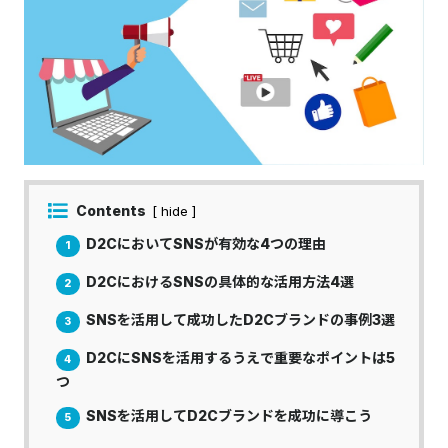
Contents
[ hide ]
D2CにおいてSNSが有効な4つの理由
1
D2CにおけるSNSの具体的な活用方法4選
2
SNSを活用して成功したD2Cブランドの事例3選
3
D2CにSNSを活用するうえで重要なポイントは5
4
つ
SNSを活用してD2Cブランドを成功に導こう
5