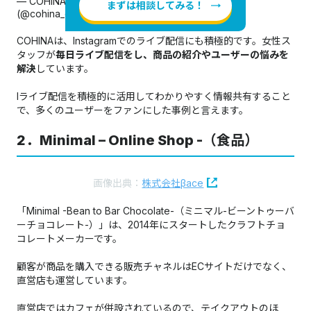
— COHINA - 150cm前後の小柄女性向けブランド-
まずは相談してみる！
(@cohina_official)
October 19, 2021
COHINAは、Instagramでのライブ配信にも積極的です。女性ス
タッフが
毎日ライブ配信をし、商品の紹介やユーザーの悩みを
解決
しています。
Iライブ配信を積極的に活用してわかりやすく情報共有すること
で、多くのユーザーをファンにした事例と言えます。
2．Minimal – Online Shop -（食品）
画像出典：
株式会社βace
「Minimal -Bean to Bar Chocolate-（ミニマル-ビーントゥーバ
ーチョコレート-）」は、2014年にスタートしたクラフトチョ
コレートメーカーです。
顧客が商品を購入できる販売チャネルはECサイトだけでなく、
直営店も運営しています。
直営店ではカフェが併設されているので、テイクアウトのほ