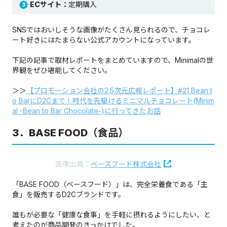
ECサイト：
定期購入
SNSではおいしそうな画像がたくさん見られるので、チョコレ
ート好きにはたまらない公式アカウントになっています。
下記の記事で取材レポートをまとめていますので、Minimalの世
界観をぜひ堪能してください。​​​​​​​
＞＞
【プロモーション会社の2.5次元広報レポート】#21 Bean t
o BarにD2Cまで！時代を先駆けるミニマルチョコレート(Minim
al -Bean to Bar Chocolate-)に行ってきたお話
3．BASE FOOD（食品）
画像出典：
ベースフード株式会社
「BASE FOOD（ベースフード）」は、完全栄養食である「主
食」を販売するD2Cブランドです。
誰もが必要な「健康な食事」を手軽に摂れるようにしたい、と
考えたのが商品開発のきっかけでした。