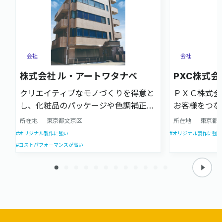
会社
会社
株式会社 ル・アートワタナベ
PXC株式会
クリエイティブなモノづくりを得意と
ＰＸＣ株式会
し、化粧品のパッケージや色調補正を
お客様をつな
伴う案件に強い企業です。企画立案か
企業理念のも
所在地
東京都文京区
所在地
東京都
らデザイン、製版、印刷加工までをワ
事業を続けて
#オリジナル製作に強い
#オリジナル製作に強い
ンストップで対応します。
もPOPを中
#コストパフォーマンスが高い
として、最適
に提供してま