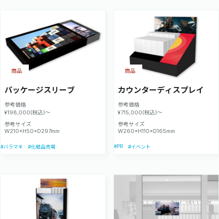
商品
商品
パッケージスリーブ
カウンターディスプレイ
参考価格
参考価格
¥198,000(税込)～
¥715,000(税込)～
参考サイズ
参考サイズ
W210×H50×D297mm
W260×H110×D165mm
#PR
#バラマキ
#化粧品売場
#イベント