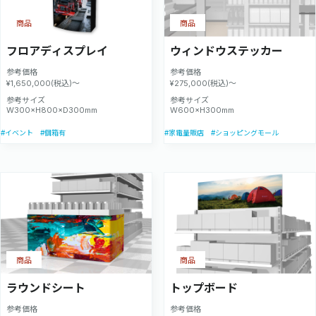
商品
商品
フロアディスプレイ
ウィンドウステッカー
参考価格
参考価格
¥1,650,000(税込)～
¥275,000(税込)～
参考サイズ
参考サイズ
W300×H800×D300mm
W600×H300mm
#イベント
#個箱有
#家電量販店
#ショッピングモール
商品
商品
ラウンドシート
トップボード
参考価格
参考価格