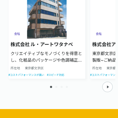
会社
会社
株式会社 ル・アートワタナベ
株式会社ア
クリエイティブなモノづくりを得意と
東京都文京区
し、化粧品のパッケージや色調補正を
製版~ご納品
伴う案件に強い企業です。企画立案か
お任せいただ
所在地
東京都文京区
所在地
東京都
らデザイン、製版、印刷加工までをワ
以来50年以
#コストパフォーマンスが高い
#スピード対応
#コストパフォーマン
ンストップで対応します。
せ高い技術力
品を提供して
他、プレミア
から販売シス
ネスフィール
アシストが可