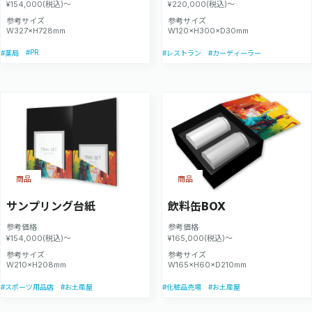
¥154,000(税込)～
¥220,000(税込)～
参考サイズ
参考サイズ
W327×H728mm
W120×H300×D30mm
#PR
#薬局
#レストラン
#カーディーラー
商品
商品
サンプリング台紙
飲料缶BOX
参考価格
参考価格
¥154,000(税込)～
¥165,000(税込)～
参考サイズ
参考サイズ
W210×H208mm
W165×H60×D210mm
#スポーツ用品店
#お土産屋
#化粧品売場
#お土産屋