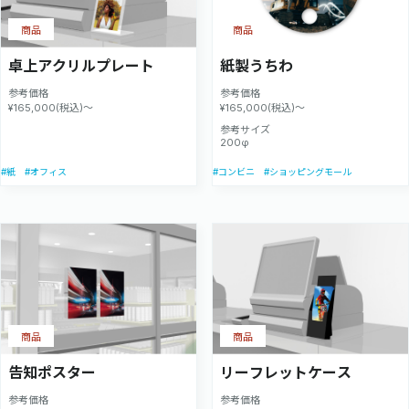
商品
商品
卓上アクリルプレート
紙製うちわ
参考価格
参考価格
¥165,000(税込)～
¥165,000(税込)～
参考サイズ
200φ
#紙
#オフィス
#コンビニ
#ショッピングモール
商品
商品
告知ポスター
リーフレットケース
参考価格
参考価格