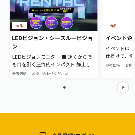
商品
商品
LEDビジョン・シースルービジョ
イベント企
ン
イベントは「
仕掛けて、燃やす。 デザ
LEDビジョンモニター ■ 遠くからで
ームだからで
も目を引く圧倒的インパクト 静止し
参考価格
お問
ます。 私た
たブースが並ぶ展示会場で、動く映像
参考価格
お問い合わせください
間ディレクシ
はまるで“光の磁石”。 大型LEDビジョ
た目だけのイ
ンを活用することで、遠距離からでも
ません。 導
来場者の視線をキャッチします。 LED
ンまで含めて
シースルーモニター ■ “透ける
します。 ■私たちがやること ・イ
LED”という未来感 映像を映しなが
ベント設計：
ら、奥が見える。 その不思議な体験
・空間 × 
が、来場者の足を止めます。
立たせる演出