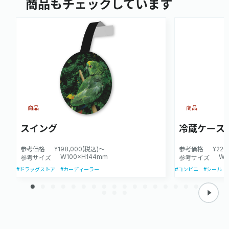
商品もチェックしています
商品
商品
スイング
冷蔵ケース
参考価格
¥198,000(税込)～
参考価格
¥220
W100×H144mm
W1
参考サイズ
参考サイズ
#ドラッグストア
#カーディーラー
#コンビニ
#シール