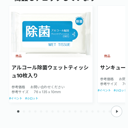
商品
商品
アルコール除菌ウェットティッシ
サンキュー
ュ10枚入り
参考価格
お問
参考サイズ
76
参考価格
お問い合わせください
#イベント
#小ロット
参考サイズ
76ｘ135ｘ10mm
#イベント
#小ロット