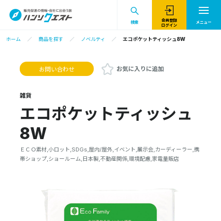
会員登録
検索
メニュー
ログイン
ホーム
商品を探す
ノベルティ
エコポケットティッシュ8W
お気に入りに追加
お問い合わせ
雑貨
エコポケットティッシュ
8W
ＥＣＯ素材,小ロット,SDGs,屋内/屋外,イベント,展示会,カーディーラー,携
帯ショップ,ショールーム,日本製,不動産関係,環境配慮,家電量販店