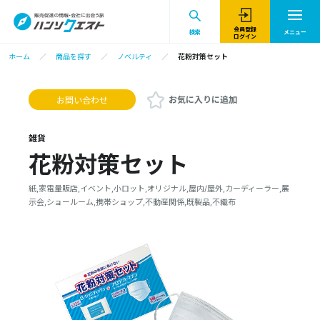
会員登録
検索
メニュー
ログイン
ホーム
商品を探す
ノベルティ
花粉対策セット
お気に入りに追加
お問い合わせ
雑貨
花粉対策セット
紙,家電量販店,イベント,小ロット,オリジナル,屋内/屋外,カーディーラー,展
示会,ショールーム,携帯ショップ,不動産関係,既製品,不織布