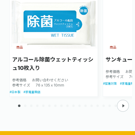
商品
商品
アルコール除菌ウェットティッシ
サンキュー
ュ10枚入り
参考価格
お問
参考サイズ
76
参考価格
お問い合わせください
#猛暑対策
#家電量販
参考サイズ
76ｘ135ｘ10mm
#日本製
#家電量販店