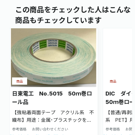
この商品をチェックした人はこんな
商品もチェックしています
商品
商品
日東電工 No.5015 50ｍ巻ロ
DIC ダイ
ール品
50ｍ巻ロ
【強粘着両面テープ アクリル系 不
【普通/再剥
織布】用途：金属･プラスチックをは
系 PET】
じめさまざまな被着体
リサイクル部
参考価格
お問い合わせください
参考価格
お問