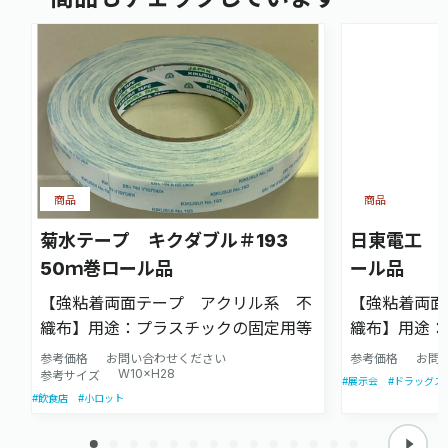
商品
商品
菊水テープ キクダブル＃193
日東電工 N
50ｍ巻ロール品
ール品
【強粘着両面テープ アクリル系 不
【強粘着両面
織布】用途：プラスチックの固定用等
織布】用途：
じめさまざま
参考価格
お問い合わせください
参考価格
お問
W10×H28
参考サイズ
#展示会
#ドラッグス
#飲食店
#小ロット