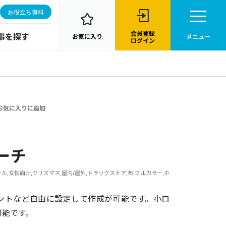
お役立ち資料
会員登録
事を探す
お気に入り
メニュー
ログイン
お気に入りに追加
ーチ
ル,女性向け,クリスマス,屋内/屋外,ドラッグストア,布,フルカラー,ホ
ントなど自由に設定して作成が可能です。小ロ
可能です。