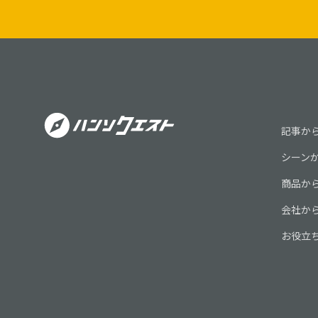
記事か
シーン
商品か
会社か
お役立