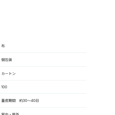
布
個包装
カートン
100
量産期間 約30～40日
室内・屋外