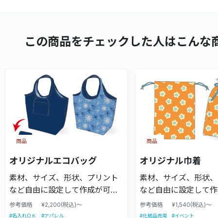
この商品をチェックした人はこんな
商品
商品
オリジナルエコバッグ
オリジナル巾着
素材、サイズ、形状、プリント
素材、サイズ、形状、
など自由に設定して作成が可能
など自由に設定して作
です。小ロットから大ロットま
です。小ロットから大
参考価格
¥2,200(税込)～
参考価格
¥1,540(税込)～
で対応可能です。
で対応可能です。
#名入れＯＫ
#アパレル
#化粧品売場
#イベント