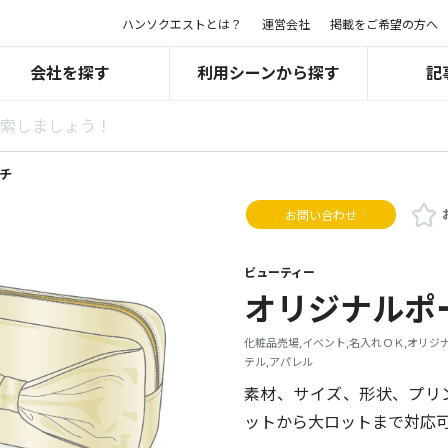
ハンソクエストとは？
運営会社
掲載をご希望の方へ
会社を探す
利用シーンから探す
記
チ
お問い合わせ
ビューティー
オリジナルポ
化粧品売場,イベント,名入れＯＫ,オリジナ
テル,アパレル
素材、サイズ、形状、プリ
ットから大ロットまで対応