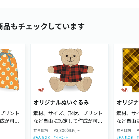
商品もチェックしています
商品
商品
オリジナルぬいぐるみ
オリジナ
プリント
素材、サイズ、形状、プリント
素材、サ
成が可能
など自由に設定して作成が可能
など自由
ロットま
です。小ロットから大ロットま
です。小
参考価格
¥3,300(税込)～
参考価格
で対応可能です。
で対応可
#名入れＯＫ
#イベント
#名入れＯＫ