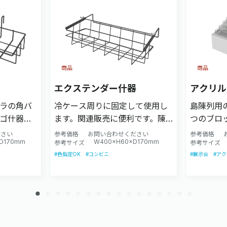
商品
商品
エクステンダー什器
アクリル
ラの角バ
冷ケース周りに固定して使用し
島陳列用
ゴ什器で
ます。関連販売に便利です。陳列
つのブロ
わせ、適
する商品に合わせ、適切なサイ
います。
ださい
参考価格
お問い合わせください
参考価格
×D170mm
W400×H60×D170mm
ます。
ズで設計致します。
参考サイズ
壇什器な
参考サイズ
#色指定OK
#コンビニ
#展示会
#ア
適です。
計致しま