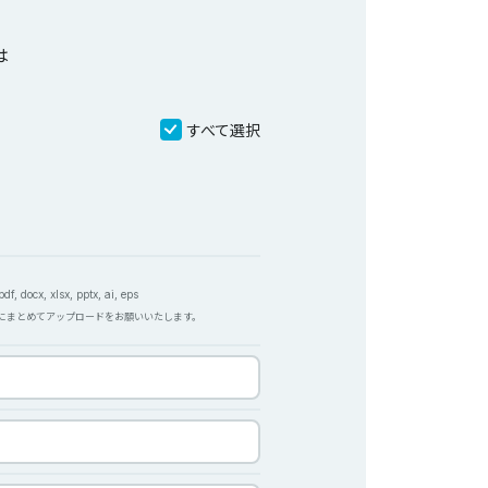
は
すべて選択
f, docx, xlsx, pptx, ai, eps
Pにまとめてアップロードをお願いいたします。