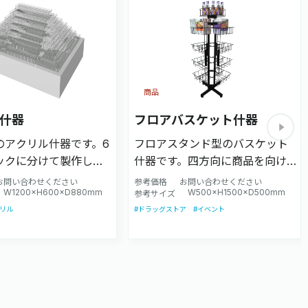
商品
什器
フロアバスケット什器
のアクリル什器です。6
フロアスタンド型のバスケット
ックに分けて製作して
什器です。四方向に商品を向け
それぞれがマスのひな
て陳列できる、インパクトのあ
お問い合わせください
参考価格
お問い合わせください
W1200×H600×D880mm
W500×H1500×D500mm
ので筆記具の陳列に最
る陳列什器です。商品陳列数に
参考サイズ
クリル
#ドラッグストア
#イベント
島の面積に合わせて設
応じて段数など設計致します。
す。