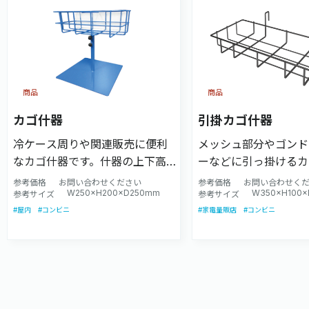
商品
商品
カゴ什器
引掛カゴ什器
冷ケース周りや関連販売に便利
メッシュ部分やゴンド
なカゴ什器です。什器の上下高
ーなどに引っ掛けるカ
さ調整が可能です。陳列する商
す。陳列する商品に合
参考価格
お問い合わせください
参考価格
お問い合わせく
W250×H200×D250mm
W350×H100
品に合わせ、適切なサイズで設
参考サイズ
切なサイズで設計致し
参考サイズ
#屋内
#コンビニ
#家電量販店
#コンビニ
計致します。