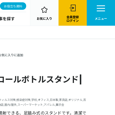
お役立ち資料
会員登録
事を探す
お気に入り
メニュー
ログイン
お気に入りに追加
コールボトルスタンド|
ウィルス対策,感染症対策,学校,オフィス,日本製,家具店,オリジナル,百
店,屋内/屋外,スーパーマーケット,アパレル,展示会
噴射できる、足踏み式のスタンドです。清潔で