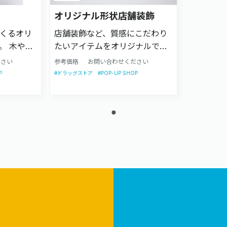
板
オリジナル形状店舗装飾
くるオリ
店舗装飾など、質感にこだわり
。 木や樽
たいアイテムをオリジナルで作
感の細か
成可能です。 木目調や金属調な
ださい
参考価格
お問い合わせください
現可能で
どの表現したい素材感の細かな
P
#POP-UP SHOP
#ドラッグストア
可能商品
質感までリアルに再現可能で
じ感触であ
す。20個程度の小ロットから作
耐久性と
成できます。