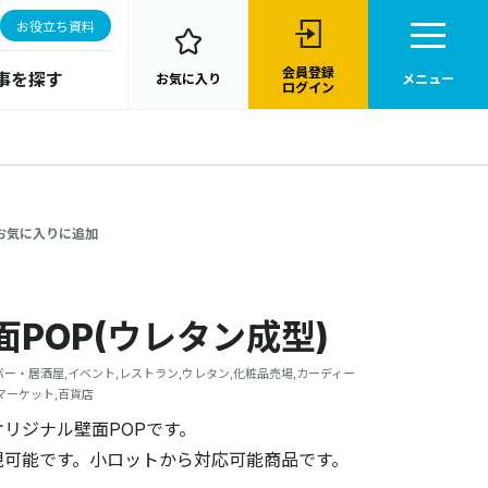
お役立ち資料
会員登録
事を探す
お気に入り
メニュー
ログイン
お気に入りに追加
POP(ウレタン成型)
店,バー・居酒屋,イベント,レストラン,ウレタン,化粧品売場,カーディー
マーケット,百貨店
リジナル壁面POPです。
現可能です。小ロットから対応可能商品です。