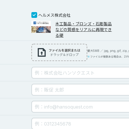
ヘルメス株式会社
木工製品・ブロンズ・石彫製品
などの質感をリアルに再現でき
る硬
ファイルを選択または
最大5MB ／ jpg, png, gif, zip, pd
ドラッグ＆ドロップ
ファイルが複数ある場合は、ZI