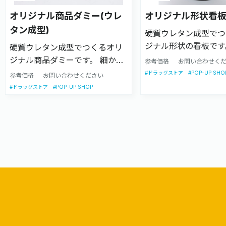
オリジナル商品ダミー(ウレ
オリジナル形状看
タン成型)
硬質ウレタン成型でつ
ジナル形状の看板です
硬質ウレタン成型でつくるオリ
などの表現したい素材
ジナル商品ダミーです。 細かな
参考価格
お問い合わせく
な質感までリアルに再
質感までリアルに再現可能で
#POP-UP SHO
#ドラッグストア
参考価格
お問い合わせください
す。小ロットから対応
す。小ロットから対応可能商品
#POP-UP SHOP
#ドラッグストア
です。 本物とほぼ同
です。
りながら、本物以上の
耐水性を誇ります。