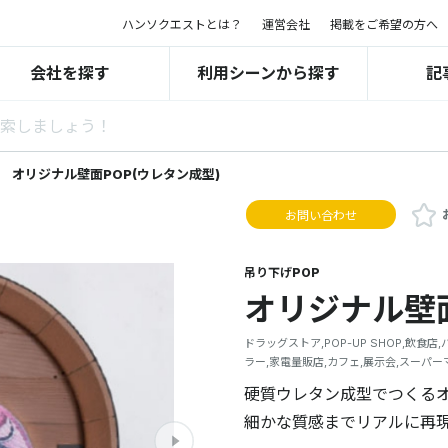
ハンソクエストとは？
運営会社
掲載をご希望の方へ
会社を探す
利用シーンから探す
記
オリジナル壁面POP(ウレタン成型)
お問い合わせ
吊り下げPOP
オリジナル壁面
ドラッグストア,POP-UP SHOP,飲食
ラー,家電量販店,カフェ,展示会,スーパー
硬質ウレタン成型でつくるオ
細かな質感までリアルに再