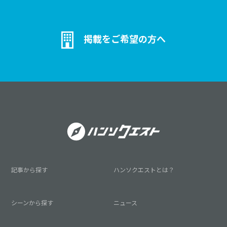
タベースに基づき、厳密な製造標準を
ますが、当社
策定しています。
ザインにもこ
ムLEDライ
掲載をご希望の方へ
す。 アクリ
ルは本体のエ
れており、ア
ルと比べて見
優れておりま
記事から探す
ハンソクエストとは？
シーンから探す
ニュース