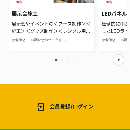
商品
商品
展示会施工
LEDパネ
展示会やイベントの＜ブース制作＞＜
圧倒的に中が
施工＞＜グッズ制作＞＜レンタル用品
したLEDライトパネル
＞のことなら、当社へお任せくださ
れまでのポス
参考価格
お問い合わせください
参考価格
お問
い！ 豊富な実績から培った技術と知
製品です。 
識を生かし、"対応スピード"・"品
れたパネルは
質"・"コスト"の３つを重視して、ご
ならず、その
要望をカタチにします。 当社では、通
均等になりや
常分かれていることが多い事務所と生
が見えづらく
産工場を同一ヶ所にまとめておりま
た。 アクリ
す。 そのため、即対応・速納品が可能
ルはパネル本
です。24時間対応で急な変更や追加に
イトとして光
応えております。 さらに、多種多様な
ることができ
会員登録/ログイン
印刷機を取り揃えていることにより、
く、目立たせ
メディアに最も適した印刷方法を選択
ではアルミフ
することが可能です。 蓄積されたデー
イプのLED