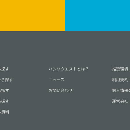
ムLEDラ
おりま
LEDライ
ジも光る
、アルミ
ルと比べて
かに優れ
ら探す
ハンソクエストとは？
推奨環境
から探す
ニュース
利用規約
ら探す
お問い合わせ
個人情報
ら探す
運営会社
ち資料