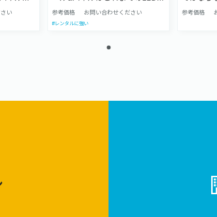
でのポスタ
照式看板をさらに進化させた商
明をつけ
ださい
参考価格
お問い合わせください
参考価格
製品で
品です。 自立型のウォールと壁
く、何を
#レンタルに強い
や額縁に入
面取付型のパネルは専用アルミ
の器具を
を当てなけ
フレームとファブリック出力を
し、ブー
もパネル
使うことで、軽く何度も使い回
わない器
やすく、
しができ、設置取付も簡単です。
はたくさ
えづらく
これまでは大きな印刷面を施工
自社オリ
した。 ア
する場合、壁を建て、印刷した
め、ベー
ライトパネ
壁面を貼り、目立たせるには照
トなど、
LEDがバ
明器具をつける必要もあり、そ
用意して
ので、均
れぞれの工程で職人が必要でし
でき、パ
た。ヴィジュアルファブリック
、目立た
ウォール＆パネルは壁・グラフ
最近では
ィック・照明器具を一つにした
した額縁
展示会にぴったりの商品です。
ン
が多く使わ
ではその
にもこだ