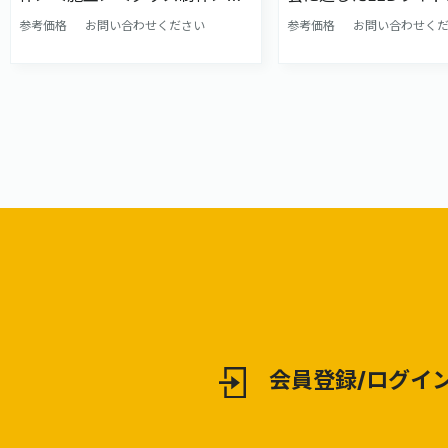
レンタル用品＞のことなら、当
LEDパネルはこれま
参考価格
お問い合わせください
参考価格
お問い合わせく
社へお任せください！ 豊富な実
ー展示を進化させた新
績から培った技術と知識を生か
す。 スチレンボード
し、"対応スピード"・"品
れたパネルは、 照明
質"・"コスト"の３つを重視し
ればならず、その照明
て、ご要望をカタチにします。
に対して不均等になり
当社では、通常分かれているこ
パネルの文字や絵が見
とが多い事務所と生産工場を同
なることが多くありま
一ヶ所にまとめております。 そ
クリルフレームLED
のため、即対応・速納品が可能
ルはパネル本体内部の
です。24時間対応で急な変更や
ックライトとして光る
追加に応えております。 さら
等に明るくすることが
に、多種多様な印刷機を取り揃
ネルの内容が見やすく
えていることにより、メディア
せることができます。
に最も適した印刷方法を選択す
アルミフレームを採用
会員登録/ログイ
ることが可能です。 蓄積された
タイプのLEDパネル
データベースに基づき、厳密な
れておりますが、当社
製造標準を策定しています。
パネル自体のデザイン