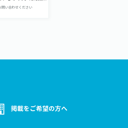
ればよいだけではな
お問い合わせください
見せたいかによってど
使うかは変わります
スのデザイン性を損な
具選びなど考えること
んあります。 当社では
ジナルの投光器を始
シックなスポットライ
様々なLED照明機器を
います。
掲載をご希望の方へ