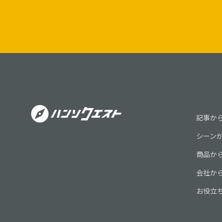
わったアクリルフレー
イトパネルを採用して
す。 アクリルフレーム
トパネルは本体のエッ
ように設計されており
フレームのLEDパネ
見た目、誘目性にはる
ております。
記事か
シーン
商品か
会社か
お役立