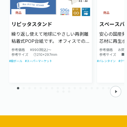
商品
商品
リピッタスタンド
スペースパ
繰り返し使えて地球にやさしい再剥離
安心の国産発
粘着式POP台紙です。 オフィスでの
芯材に再生ポ
展示会POPや新商品紹介に、ショップ
面紙貼りタイ
参考価格
¥990(税込)～
参考価格
お問
では店頭POPや レジ周りでの販促、
参考サイズ
①210×297mm
ます。 ＜特
参考サイズ
■
#段ボール
#スーパーマーケット
#バレンタイン
#クリ
イベントの告知などに、飲食店ではキ
特殊コーティ
ャンペーンのお知らせなど様々なシー
え、反りを大
ンでご活用頂けます。
い カッター
しやすい ③
面処理するこ
接着性が高い
ナップ 4×
した ⑤小ロ
い 1箱の梱
しやすくなり