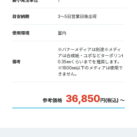
最小発注単位
1
目安納期
3～5日営業日後出荷
使用環境
室内
※バナーメディアは別途※メディ
アは合成紙・ユポなどターポリンt
備考
0.35㎜くらいまでを推奨します。
※1600㎜以下のメディアは使用で
きません。
36,850
参考価格
円(税込) ～