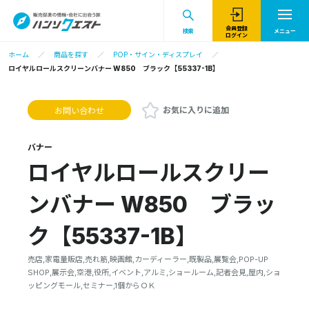
会員登録
検索
メニュー
ログイン
ホーム
商品を探す
POP・サイン・ディスプレイ
ロイヤルロールスクリーンバナー W850 ブラック【55337-1B】
お気に入りに追加
お問い合わせ
バナー
ロイヤルロールスクリー
ンバナー W850 ブラッ
ク【55337-1B】
売店,家電量販店,売れ筋,映画館,カーディーラー,既製品,展覧会,POP-UP
SHOP,展示会,空港,役所,イベント,アルミ,ショールーム,記者会見,屋内,ショ
ッピングモール,セミナー,1個からＯＫ