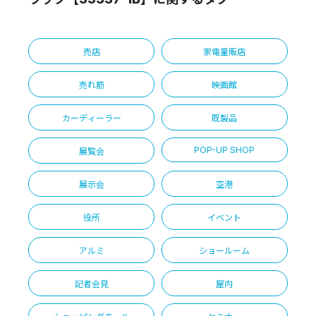
売店
家電量販店
売れ筋
映画館
カーディーラー
既製品
POP-UP SHOP
展覧会
展示会
空港
役所
イベント
アルミ
ショールーム
記者会見
屋内