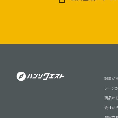
記事か
シーン
商品か
会社か
お役立