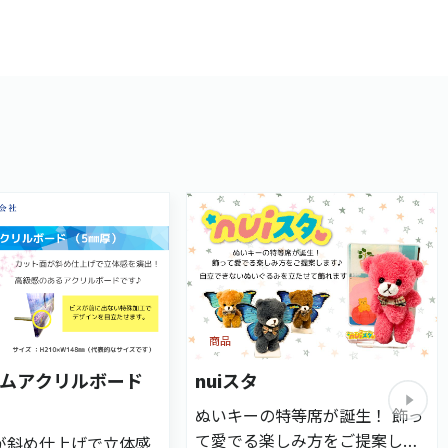
商品
ムアクリルボード
nuiスタ
ぬいキーの特等席が誕生！ 飾っ
て愛でる楽しみ方をご提案しま
が斜め仕上げで立体感