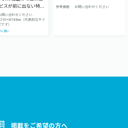
す♪ PRポイント：・自立できな
 ビスが前に出ない特殊
参考価格
お問い合わせください
いぬいぐるみを立たせて飾れま
ザインを目立たせま
お問い合わせください
す！ ・愛くるしい
級感のあるアクリルボー
H210×W148㎜（代表的なサイ
ズです）
ぬいぐるみといつでも一緒！
作に強い
掲載をご希望の方へ