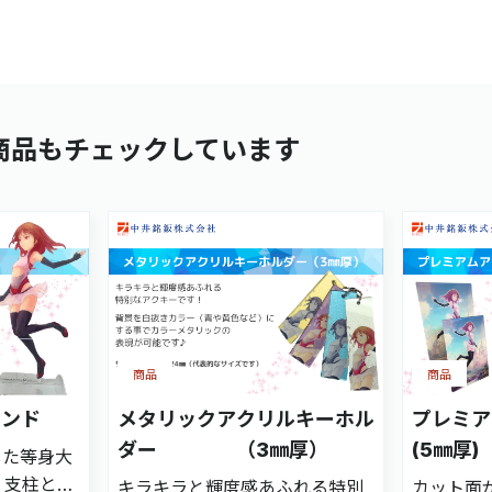
商品もチェックしています
商品
商品
タンド
メタリックアクリルキーホル
プレミア
ダー （3㎜厚）
(5㎜厚)
した等身大
 支柱と台
キラキラと輝度感あふれる特別
カット面