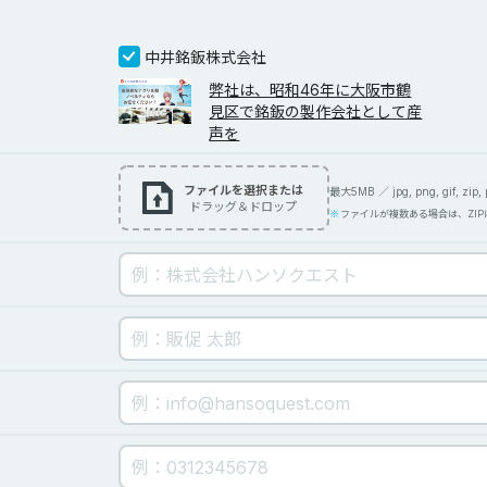
中井銘鈑株式会社
弊社は、昭和46年に大阪市鶴
見区で銘鈑の製作会社として産
声を
ファイルを選択または
最大5MB ／ jpg, png, gif, zip, pd
ドラッグ＆ドロップ
ファイルが複数ある場合は、ZI