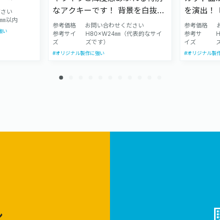
クターを
なアクキーです！ 背景を白抜き
を演出！
ださい
ます 個人
50㎜以内
カラー（青や黄色など）にする
加工でデ
参考価格
お問い合わせください
参考価格
強い
 アニメや
事で カラーメタリックの表現が
参考サイ
H80×W24㎜（代表的なサイ
す。 高
参考サ
ズ
ズです）
イズ
写も対応
可能です♪
ドです♪
#オリジナル製作に強い
#オリジナル製
ン