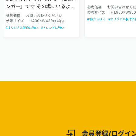
座で支えるのでキャラ
ンガー」です その場にいるよう
参考価格
お問い合わせく
ダイカットで表現でき
参考サイズ
H1,950×W9
なリアル感と、アクリルならで
参考価格
お問い合わせください
#1個からＯＫ
#オリジナル製作に
宅への配送も可能です
はの高級感があります アニメや
参考サイズ
H430×W430㎜以内
ゲームキャラ以外に実
#オリジナル製作に強い
#トレンドに強い
ゲームキャラ以外に実写も対応
いたします
いたします
会員登録/ログイ