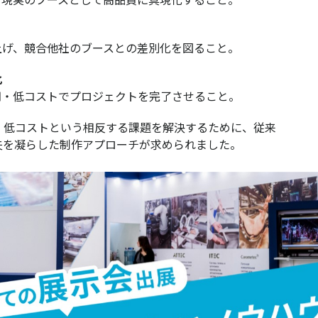
ま現実のブースとして高品質に具現化すること。
上げ、競合他社のブースとの差別化を図ること。
化
期・低コストでプロジェクトを完了させること。
・低コストという相反する課題を解決するために、従来
夫を凝らした制作アプローチが求められました。
​​​
囚われず、品質を落とさずにコストと工期を圧縮するた
いきました。