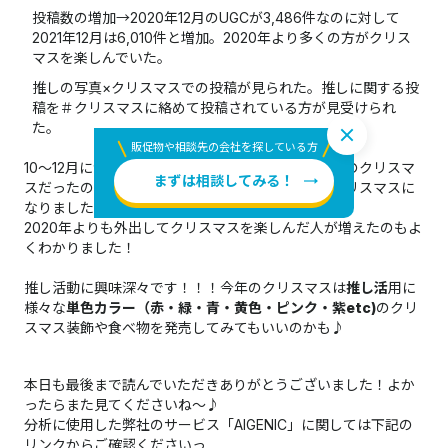
投稿数の増加→2020年12月のUGCが3,486件なのに対して
2021年12月は6,010件と増加。2020年より多くの方がクリス
マスを楽しんでいた。
推しの写真×クリスマスでの投稿が見られた。推しに関する投
稿を＃クリスマスに絡めて投稿されている方が見受けられ
た。
販促物や相談先の会社を探している方
10～12月にかけて感染症の陽性者が減りつつある中のクリスマ
まずは相談してみる！
スだったので、前年度よりも盛り上がりを見せたクリスマスに
なりましたね～
2020年よりも外出してクリスマスを楽しんだ人が増えたのもよ
くわかりました！
推し活動に興味深々です！！！今年のクリスマスは
推し活
用に
様々な
単色カラー（赤・緑・青・黄色・ピンク・紫etc)
のクリ
スマス装飾や食べ物を発売してみてもいいのかも♪
本日も最後まで読んでいただきありがとうございました！よか
ったらまた見てくださいね〜♪
分析に使用した弊社のサービス「AIGENIC」に関しては下記の
リンクからご確認くださいっ