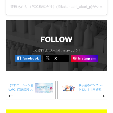
架橋あかり（PXC株式会社）(@kakehashi_akari_p)がシェアし
FOLLOW
この記事が気に入ったらフォローしよう！
facebook
X
Instagram
【プロモーション会
展示会のパンフレッ
社の2.5次元広報レ
トとは？┃来場者を
ポート】#25 空中に
より惹きつける3つ
浮かぶレジ！？非接
のコツも紹介
触・空中ディスプレ
イを体験してきまし
た！