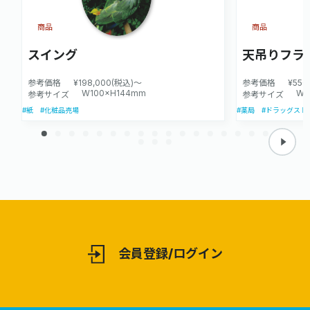
商品
商品
スイング
天吊りフラ
参考価格
¥198,000(税込)～
参考価格
¥550
W100×H144mm
W2
参考サイズ
参考サイズ
#紙
#化粧品売場
#薬局
#ドラッグスト
会員登録/ログイン