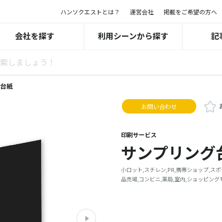
ハンソクエストとは？
運営会社
掲載をご希望の方へ
会社を探す
利用シーンから探す
記
台紙
お問い合わせ
印刷サービス
サンプリング
小ロット,スチレン,PR,携帯ショップ,ス
品売場,コンビニ,薬局,室内,ショッピン