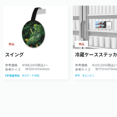
商品
商品
スイング
冷蔵ケースステッ
参考価格
¥198,000(税込)～
参考価格
¥220,000(税込)
W100×H144mm
W170×H70m
参考サイズ
参考サイズ
#PR
#家電量販店
#スピード対応
#コンビニ