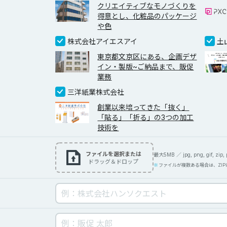
クリエイティブなモノづくりを
得意とし、化粧品のパッケージ
や色
株式会社アイエスアイ
土
東京都文京区にある、企画デザ
イン・製版~ご納品まで、販促
業務
三洋紙業株式会社
創業以来培ってきた「抜く」
「貼る」「折る」の3つの加工
技術を
ファイルを選択または
最大5MB ／ jpg, png, gif, zip, pd
ドラッグ＆ドロップ
ファイルが複数ある場合は、ZI