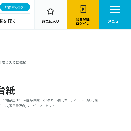
お役立ち資料
会員登録
事を探す
お気に入り
メニュー
ログイン
お気に入りに追加
台紙
ポーツ用品店,お土産屋,映画館,レンタカー窓口,カーディーラー,紙,化粧
グモール,家電量販店,スーパーマーケット