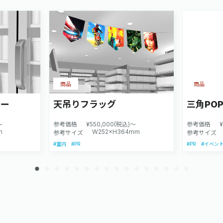
商品
商品
カー
天吊りフラッグ
三角PO
～
参考価格
¥550,000(税込)～
参考価格
m
W252×H364mm
参考サイズ
参考サイズ
#PR
#PR
#室内
#イベン