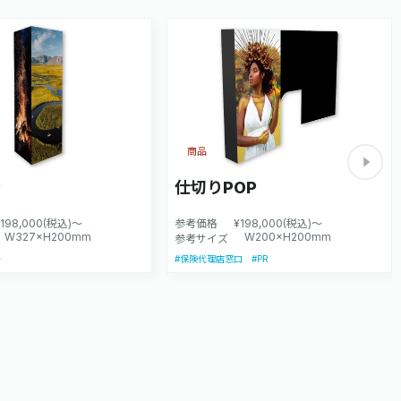
商品
P
仕切りPOP
¥198,000(税込)～
参考価格
¥198,000(税込)～
W327×H200mm
W200×H200mm
参考サイズ
#PR
ト
#保険代理店窓口