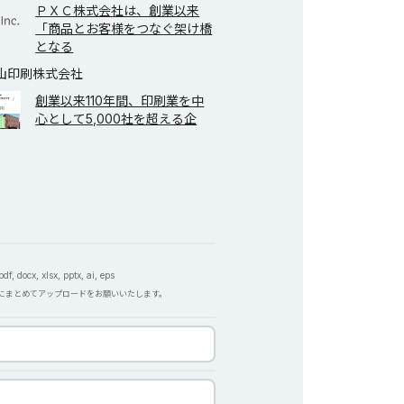
ＰＸＣ株式会社は、創業以来
「商品とお客様をつなぐ架け橋
となる
山印刷株式会社
創業以来110年間、印刷業を中
心として5,000社を超える企
f, docx, xlsx, pptx, ai, eps
Pにまとめてアップロードをお願いいたします。