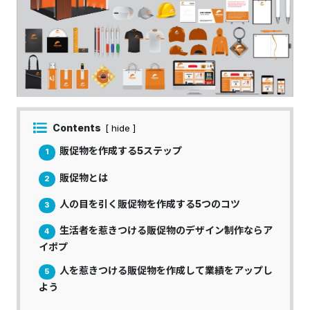
Contents
[ hide ]
販促物を作成する5ステップ
1
販促物とは
2
人の目を引く販促物を作成する5つのコツ
3
生活者を惹きつける販促物のデザイン制作ならア
4
イポプ
人を惹きつける販促物を作成して業績をアップし
5
よう