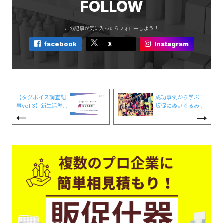
FOLLOW
この記事が気に入ったらフォローしよう！
facebook
X
Instagram
【タグボイス調査記
成功事例から学ぶ！
事vol.3】新生活準
販促にぬいぐるみ活
備に有効な新たな販
用がおすすめな4つ
促アイデアは？約7
の理由
ヵ月間のSNS投稿1
0,749件をAI分析！