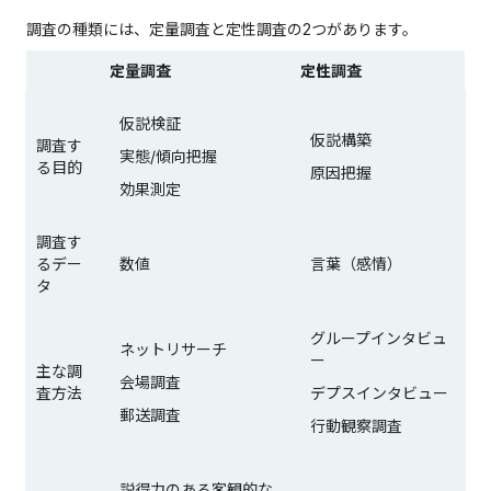
調査の種類には、定量調査と定性調査の2つがあります。
定量調査
定性調査
仮説検証
仮説構築
調査す
実態/傾向把握
る目的
原因把握
効果測定
調査す
るデー
数値
言葉（感情）
タ
グループインタビュ
ネットリサーチ
ー
主な調
会場調査
査方法
デプスインタビュー
郵送調査
行動観察調査
説得力のある客観的な