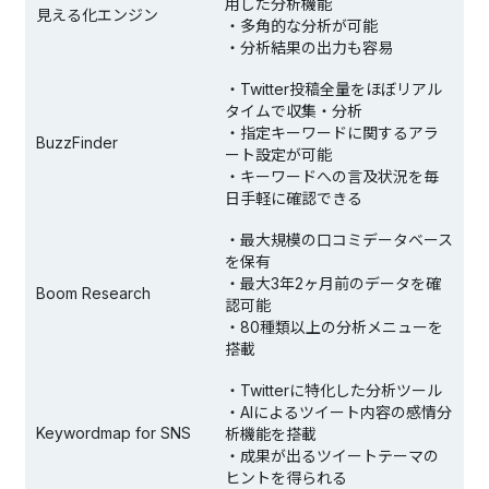
用した分析機能
見える化エンジン
・多角的な分析が可能
・分析結果の出力も容易
・Twitter投稿全量をほぼリアル
タイムで収集・分析
・指定キーワードに関するアラ
BuzzFinder
ート設定が可能
・キーワードへの言及状況を毎
日手軽に確認できる
・最大規模の口コミデータベース
を保有
・最大3年2ヶ月前のデータを確
Boom Research
認可能
・80種類以上の分析メニューを
搭載
・Twitterに特化した分析ツール
・AIによるツイート内容の感情分
Keywordmap for SNS
析機能を搭載
・成果が出るツイートテーマの
ヒントを得られる