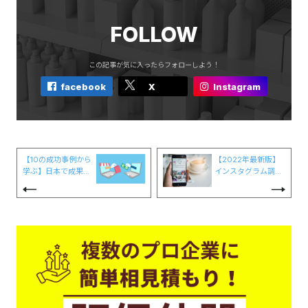
FOLLOW
この記事が気に入ったらフォローしよう！
facebook
X
Instagram
【10の成功事例から
【2022年最新版】
学ぶ】日本で成果を
インスタグラム調査
出したD2Cブランド
におすすめのツール1
の共通点とは
0選