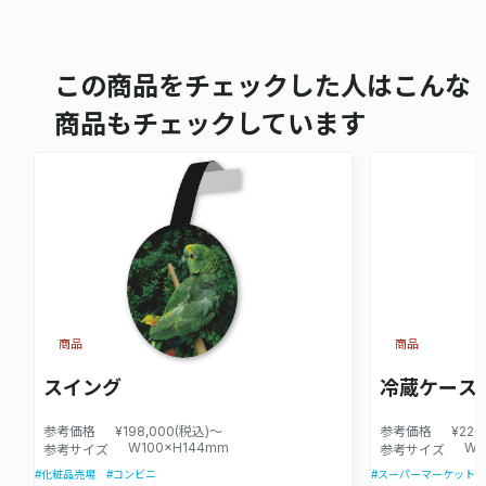
この商品をチェックした人はこんな
商品もチェックしています
商品
商品
スイング
冷蔵ケース
参考価格
¥198,000(税込)～
参考価格
¥220
W100×H144mm
W1
参考サイズ
参考サイズ
#化粧品売場
#コンビニ
#スーパーマーケット