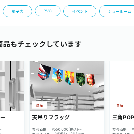
PVC
菓子店
イベント
ショールーム
商品もチェックしています
商品
商品
カー
天吊りフラッグ
三角PO
～
参考価格
¥550,000(税込)～
参考価格
m
W252×H364mm