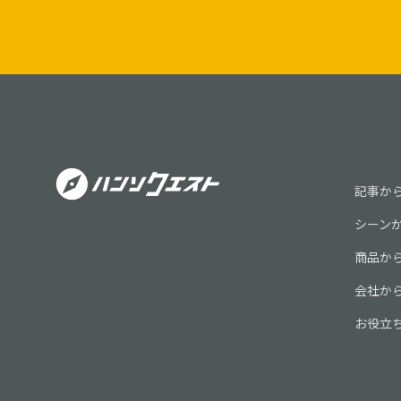
記事か
シーン
商品か
会社か
お役立