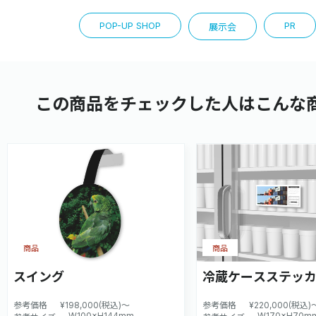
POP-UP SHOP
PR
展示会
この商品をチェックした人はこんな
商品
商品
スイング
冷蔵ケースステッ
参考価格
¥198,000(税込)～
参考価格
¥220,000(税込)
W100×H144mm
W170×H70m