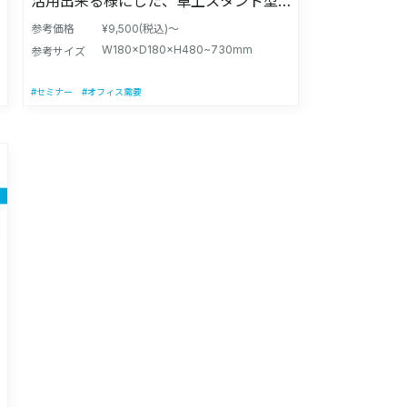
活用出来る様にした、卓上スタンド型
本製 【付属品】本体(×１)、ペーパータ
タイプ！ 約25cm離れても0.5秒瞬間測
オルホルダー(×１)、POPシール(×
参考価格
¥9,500(税込)～
定できます！ 温度計の高さを無段階で
W180×D180×H480~730mm
１)、ポンプ固定用マジックテープ(×
参考サイズ
調節出来ます！ 【独自性能】約25cm離
１)、組立用工具、ペダル用シール(×１)
れても測定できます！ 【本体サイズ】
#セミナー
#オフィス需要
※本製品に薬液及びポンプ、ペーパー
W18×D18×H48〜73cm 【材質】スチ
タオルは付属しません。 ※製品の改良
ール製 【製造国】日本製（※温度計は
により、予告なく変更する場合があり
中国製） 【付属品】スタンド、温度
ます。 注意事項：モニターの発色によ
計、USBケーブル（※コンセントは付
って色が異なって見える場合がござい
属しておりません） ※本製品の温度計
ます。
は「医療機器」ではありません。 ※給
電方法は「USB給電」を推奨しており
ます。 ※本製品に電池は付属しませ
ん。 ※製品の改良により、予告なく変
更する場合があります。 注意事項：モ
ニターの発色によって色が異なって見
える場合がございます。