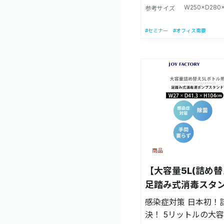
むだけでポンプに触
W250×D280
参考サイズ
液を噴射できます。 【意匠登録】第
1689239号(D-PA
#セミナー
#オフィス需要
ズ】高さ16cm〜27
対応しております。 
ズ】(看板含む)：幅25
高さ104cm/(看板な
【着せ替えアニマル
7mm厚×幅25cm×高さ
んだ状態：高さ約64c
約4.5kg 【材質】ス
みステンレス) 【製造
商品
属品】本体(×１)、P
(×１)、ポンプ固定用
【大容量5L(詰め
１)、組立用工具、ペ
足踏み式消毒スタ
(×１)、着せ替えアニ
感染症対策 日本初！
パネル固定用マジックテー
決！ 5リットルの大
製品に薬液及びポン