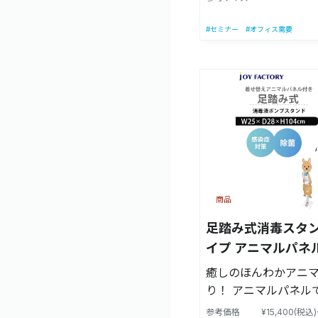
匠登録】第1689239号
ボトルサイズ】高さ16
#セミナー
#オフィス需要
指消毒液に対応してお
サイズ】(看板含む)：
38cm×高さ104cm
92cm) 【商品重量】約
は含みません) 【材
ダル：ステンレス) 
【付属品】本体1個、
板、ポンプ固定用マ
け皿、組立用工具、ペ
商品
本製品に薬液及びポ
ん。 ※製品の改良に
足踏み式消毒スタン
更する場合があります
イプ アニマルパネ
ニターの発色によっ
癒しのほんわかアニ
える場合がございま
り！ アニマルパネル
を可愛く着せ替え！ 
参考価格
¥15,400(税込