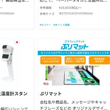
！ 瞬間検温＆消
応して、 ペーパータオルと足踏み式消
、アルコールボト
用マジックテープ、ペダル用シール ※
適合ボトルサイ
毒スタンドが融合！ 手指の消毒のみな
でにご覧くださ
本製品に薬液及びポンプは付属しませ
)～
参考価格
¥29,900(税込)～
量容器(詰め替え
らず、ペーパータオルに消毒液を湿ら
×H1140mm
W270×D413×H1140mm
ん。 ※製品の改良により、予告なく変
参考サイズ
ります。 ・【商品
せて、触れる部分の消毒に使用できま
アルコール産業株式
更する場合があります。 注意事項：モ
41.3cm×高さ
す。 施設で貸し出しているショッピン
#セミナー
#オフィス需要
ニターの発色によって色が異なって見
】日本製 ・※本製品
グカートや買い物カゴ、ベビーカー、
和アルコール産業株式
える場合がございます。
付属しません。
車いす、手すり等様々な触れる部分の
ット手指消毒
3号(D-PAT)
消毒に使用できます。 5リットルの大容
社)』 ・『ヒビスコ
5リットルの大容
量容器そのまま使えるので、取り替え
式会社)』 ・『ア
ル)に対応しており
の手間が激減します！ 足踏みペダルを
会社アルボース)』
幅27cm×奥行
踏むだけでポンプに触れることなく消
ィ―75/5L(シ
m 【商品重量】約
毒液を噴射できます。 【意匠登録】第
』 ・『フードケア
含まない) 【材質】
1688143号(D-PAT) 【実用新案】第
ーズ)』 ・『サニッ
ステンレス) 【製
3232090号(PAT) 【適合ボトルサイ
エス株式会社)』 ・
商品
品】本体1個、温度
ズ】5リットルの大容量容器(詰め替え
(令和薬品工業株式
リー、組立用工
ボトル)に対応しております。※下記参
上温度計スタン
ぷリマット
ジックテープ、ペ
照 【商品サイズ】(ペーパータオルホル
ルの適合可否は分
会社名や商品名、メッセージやキャッ
品に薬液及びポン
ダー含む)幅27cm×奥行41.3cm×高さ
承ください。
チフレーズなどの オリジナルデザイン
を幅広いシーンで