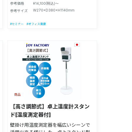
毒スタンドが融合！ 手指の消毒のみな
参考価格
¥14,100(税込)～
らず、ペーパータオルに消毒液を湿ら
W270×D380×H1140mm
参考サイズ
せて、触れる部分の消毒に使用できま
す。 施設で貸し出しているショッピン
#セミナー
#オフィス需要
グカートや買い物カゴ、ベビーカー、
車いす、手すり等様々な触れる部分の
消毒に使用できます。 足踏みペダルを
踏むだけでポンプに触れることなく消
毒液を噴射できます。 【意匠登録】第
1689239号(D-PAT) 【適合ボトルサイ
ズ】高さ16cm～27cmの手指消毒液に
対応しております。 【商品サイズ】(ペ
ーパータオルホルダー含む)：幅27cm×
商品
奥行38cm×高さ114cm/(看板なし：高
さ約92cm) 【商品重量】約5.3kg(※消
【高さ調節式】卓上温度計スタン
毒液＆ペーパータオルは含みません)
ド[温度測定器付]
【材質】本体：スチール製(ペダル：ス
壁掛け用温度測定器を幅広いシーンで
テンレス)、POP板：PET 【製造国】日