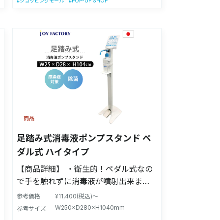
#POP-UP SHOP
#ショッピングモール
商品
足踏み式消毒液ポンプスタンド ペ
ダル式 ハイタイプ
【商品詳細】 ・衛生的！ペダル式なの
で手を触れずに消毒液が噴射出来ま
す！！ ・ポンプボトル容器の脱着が簡
参考価格
¥11,400(税込)～
単！ ・様々なポンプボトル容器のサイ
W250×D280×H1040mm
参考サイズ
ズに対応可(容器取付位置可変式) ・噴