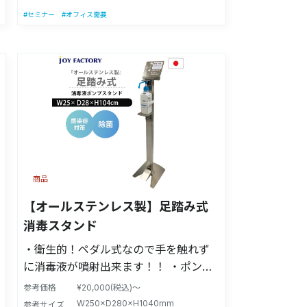
出する量を、ポンプボトル容器の取付
#セミナー
#オフィス需要
位置で調整可能(容器取付位置可変式)
・上部スペースにPOP等を貼り付け
て、消毒等の訴求が可能 ・設置場所を
問いません(※屋内に限り) 【意匠登
録】第1689239号(D-PAT) 【適合ボト
ルサイズ】高さ16cm～27cmの手指消
毒液に対応しております。 【商品サイ
ズ】(看板含む)：幅25cm×奥行28cm×
高さ104cm/(看板なし：高さ約92cm)
商品
【商品重量】約4.2kg(※消毒液は含み
ません) 【材質】スチール製(ペダル：
【オールステンレス製】足踏み式
ステンレス) 【製造国】日本製 【付属
消毒スタンド
品】本体1個、POPシルク印刷看板、ポ
・衛生的！ペダル式なので手を触れず
ンプ固定用マジックテープ、組立用工
に消毒液が噴射出来ます！！ ・ポンプ
具、ペダル用シール、四ヶ国語看板シ
ボトル容器の脱着が簡単！ ・様々なポ
ール ※本製品に薬液及びポンプは付属
参考価格
¥20,000(税込)～
ンプボトル容器のサイズに対応可(容器
W250×D280×H1040mm
しません。 ※製品の改良により、予告
参考サイズ