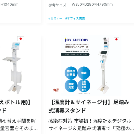
れることなく消毒
・【適合ボトルサイズ】高さ16cm〜
×H1040mm
W250×D280×H790mm
って見える場合がございます。
参考サイズ
27cmの手指消毒液に対応しておりま
T) 【適合ボトルサイ
す。 ・【商品サイズ】(看板含む)：幅
#セミナー
#オフィス需要
cmの手指消毒液に
25㎝×奥行28㎝×高さ79㎝/(看板なし：
【スタンドサイ
高さ約67cm) ・【製造国】日本製 【意
cm×奥行28cm×
匠登録】第1689239号(D-PAT) 【適合
し：高さ約92cm)
ボトルサイズ】高さ16cm〜27cmの手
パネルサイズ】
指消毒液に対応しております。 【商品
92.5cm/(折り畳
サイズ】(看板含む)：幅25cm×奥行
m) 【商品重量】
28cm×高さ79cm/(看板なし：高さ約
チール製(ペダルの
67cm) 【商品重量】約4.2kg(※消毒液
国】日本製 【付
は含みません) 【材質】スチール製(ペ
商品
OPシルク印刷看板
ダル：ステンレス) 【製造国】日本製
マジックテープ(×
【付属品】本体1個、POPシルク印刷看
替えボトル用)】
【温度計＆サイネージ付】足踏み
ダル用足型シール
板、ポンプ固定用マジックテープ、受
ンド
式消毒スタンド
マルパネル(×１)、
け皿、組立用工具、ペダル用シール、
詰め替え手間を解
感染症対策 市場初！温度計＆デジタル
プ(×２) ※本
アニマルパネル(１種) ※本製品に薬液
容量容器をそのまま
サイネージ＆足踏み式消毒で『究極の
プは付属しませ
及びポンプは付属しません。 ※製品の