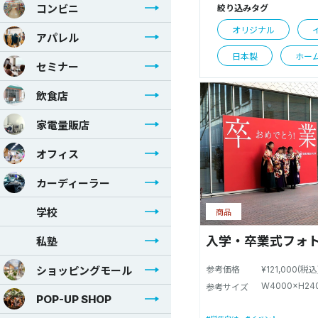
コンビニ
絞り込みタグ
オリジナル
アパレル
日本製
ホー
セミナー
飲食店
家電量販店
オフィス
カーディーラー
学校
商品
入学・卒業式フォ
私塾
ショッピングモール
参考価格
¥121,000(税
W4000×H24
参考サイズ
POP-UP SHOP