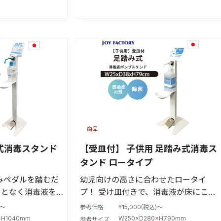
商品
式消毒スタンド
【受皿付】 子供用 足踏み式消毒ス
タンド ロータイプ
みペダルを踏むだ
幼児向けの高さに合わせたロータイ
ことなく消毒液を
プ！ 受け皿付きで、消毒液が床にこぼ
け皿付きで、消毒
れるのを防ぎます！ 受け皿だけ外し
)～
参考価格
¥15,000(税込)～
ぎます！ 【意
て、洗えるので衛生的！！ 足踏みペダ
×H1040mm
W250×D280×H790mm
参考サイズ