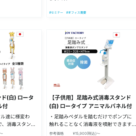
(D-PAT) 【適合
ルを踏むだけでポンプに触れることな
cm〜27cmの手
く消毒液を噴射できます。 【意匠登
#セミナー
#オフィス需要
ります。 【商品
録】第1689239号(D-PAT) 【適合ボト
幅25cm×奥行
ルサイズ】高さ16cm〜27cmの手指消
/(看板なし：高さ約
毒液に対応しております。 【商品サイ
4.5kg(※消毒液
ズ】(看板含む)：幅25cm×奥行38cm×
質】スチール製(ペ
高さ104cm/(看板なし：高さ約92cm)
【製造国】日本製
【商品重量】約4.2kg(※消毒液は含み
POPシルク印刷看
ません) 【材質】スチール製(ペダル：
ジックテープ、受
ステンレス) 【製造国】日本製 【付属
ダル用シール ※
品】本体(×１)、POPシルク印刷看板(×
商品
ンプは付属しませ
１)、ポンプ固定用マジックテープ(×
より、予告なく変
１)、受け皿(×１)、組立用工具、ペダル
ド(白) ロータ
【子供用】足踏み式消毒スタンド
。 注意事項：モ
用シール(×１)、四ヶ国語看板シール(×
ル付
(白) ロータイプ アニマルパネル付
て色が異なって見
１) ※本製品に薬液及びポンプは付属し
マル達に様変わ
・足踏みペダルを踏むだけでポンプに
す。
ません。 ※製品の改良により、予告な
で、消毒スタンド
触れることなく消毒液を噴射できます。
く変更する場合があります。 注意事
足踏みペダルを踏
・【意匠登録】第1689239号(D-PAT)
項：モニターの発色によって色が異な
)～
参考価格
¥15,900(税込)～