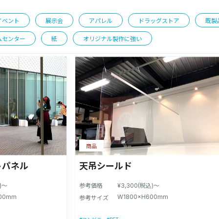
イベント
展示会
アパレル
ドラッグストア
既製
ムセンター
紙
オリジナル製作に強い
商品
トパネル
天吊シールド
込)～
参考価格
¥3,300(税込)～
00mm
W1800×H600mm
参考サイズ