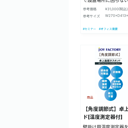
で設置場所に困らない
【本製品に適合する
毒で徹底対策！ ・【
ルの一覧】 ご参考ま
参考価格
¥31,000(税込
ズ】5リットルの大容
W270×D413
い。 ★推奨適合商品 ・『アルコールク
参考サイズ
ボトル)に対応してお
リーン80/5L(信和
サイズ】幅27cm×奥行
#セミナー
#オフィス需要
会社)』 〇適合商品 ・『エスミール
114cm ・【製造国
WK 2-65/5L(信
に薬液及びボトルは
会社)』 ・『アルペ
【意匠登録】第168814
用/5L(サラヤ株式会
【適合ボトルサイズ】
ールSH/5L(サラヤ株
量容器(詰め替えボト
ルボナース/4L(株式
ます。 【商品サイズ】
×不適合商品 ・『アルテ
41.3cm×高さ114c
ーバイエス株式会社)
7.7kg(アルコールは
75/5L(株式会社ブリ
スチール製(ペダル：
シュ60/5L(シーバイ
商品
造国】日本製 【付属
『フードケア65/5L
計、モバイルバッテ
【角度調節式】卓
会社)』 ※弊社調べ(2021.5.22時点) ※
具、ポンプ固定用マ
上記以外のアルコー
ド[温度測定器付]
ダル用シール ※本製
かりかねます。ご了
壁掛け用温度測定器