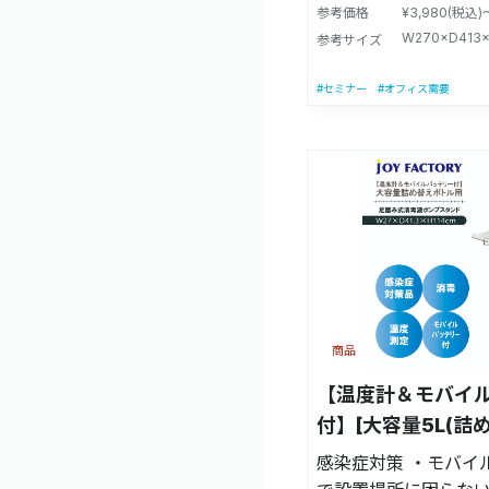
使えるので、詰め替
ん。 ※製品の改良に
参考価格
¥3,980(税込)
ます！ 足踏みペダル
W270×D413
更する場合があります
参考サイズ
プに触れることなく
ニターの発色によっ
ます。 【意匠登録】第1688143号(D-
#セミナー
#オフィス需要
える場合がございま
PAT) 【実用新案】第32
【適合ボトルサイズ】
量容器(詰め替えボト
ます。 【商品サイズ】
41.3cm×高さ104c
7.5kg(アルコールは
スチール製(ペダル：
造国】日本製 【付属品
シルク印刷看板、組
商品
用シール ※本製品に
付属しません。 ※製
【温度計＆モバイ
予告なく変更する場合
付】[大容量5L(詰
意事項：モニターの
足踏み式消毒スタ
感染症対策 ・モバイ
異なって見える場合