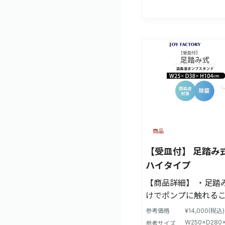
商品
【受皿付】 足踏み
ハイタイプ
【商品詳細】 ・足踏
けでポンプに触れる
噴射できます。 ・受
参考価格
¥14,000(税込
液が床にこぼれるのを防
W250×D280
参考サイズ