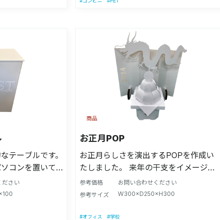
#PET
#コンビニ
商品
ル
お正月POP
的なテーブルです。
お正月らしさを演出するPOPを作成い
パソコンを置いて
たしました。 来年の干支をイメージ
す。
し、鏡餅と屏風も付け加えています。
ください
参考価格
お問い合わせください
×100
W300×D250×H300
参考サイズ
#オフィス
#学校