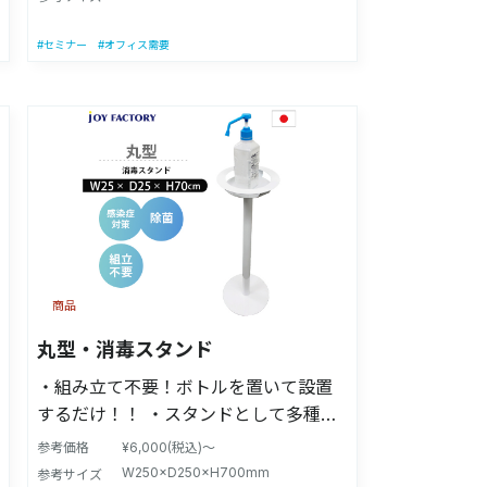
取付位置可変式) ・噴出する量を、ポン
なく変更する場合があります。 注意事
プボトル容器の取付位置で調整可能(容
#セミナー
#オフィス需要
項：モニターの発色によって色が異な
器取付位置可変式) ・上部スペースに
って見える場合がございます。 ～取扱
POP等を貼り付けて、消毒等の訴求が
説明～ ①使い方：簡単！足でペダルを
可能 ・設置場所を問いません(※屋内に
踏み、消毒液を噴射させるだけ！ ②仕
限り) 【意匠登録】第1689239号(D-
様上の注意： 勢いよく踏み込むと、消
PAT) 【適合ボトルサイズ】高さ16cm
毒液が衣類に付着する可能性があるの
～27cmの手指消毒液に対応しておりま
で、 ゆっくりと踏み込んで噴射する量
す。 【商品サイズ】(看板含む)：幅
を調整してください。 ※設置前に取付
25cm×奥行28cm×高さ104cm/(看板な
位置の調整である程度は解消されると
し：高さ約92cm) 【商品重量】約
思います。 ③効果：容器に触れずに消
商品
4.2kg(※消毒液は含みません) 【材質】
毒が可能なので衛生的に安心。容器も
ステンレス製 【製造国】日本製 【付属
丸型・消毒スタンド
清潔に保てる。 ④仕様用途：非接触で
品】本体1個、POPシルク印刷看板、ポ
手指の消毒が可能
・組み立て不要！ボトルを置いて設置
ンプ固定用マジックテープ、組立用工
するだけ！！ ・スタンドとして多種多
具、ペダル用シール、四ヶ国語看板シ
様の場面でご活用いただけます！ ・転
参考価格
¥6,000(税込)～
ール ※本製品に薬液及びポンプは付属
倒防止・盗難防止パーツ等を取り付け
W250×D250×H700mm
参考サイズ
しません。 ※製品の改良により、予告