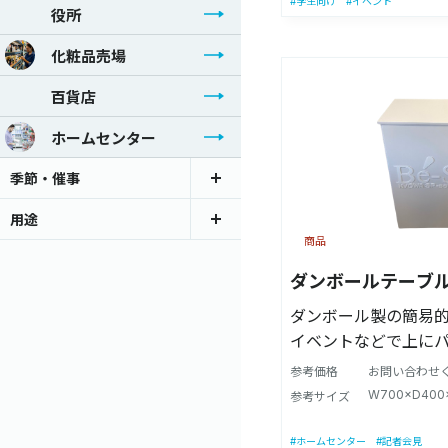
#学生向け
#イベント
役所
化粧品売場
百貨店
ホームセンター
季節・催事
用途
商品
ダンボールテーブ
ダンボール製の簡易
イベントなどで上に
使用する事もできま
参考価格
お問い合わせ
W700×D400
参考サイズ
#ホームセンター
#記者会見