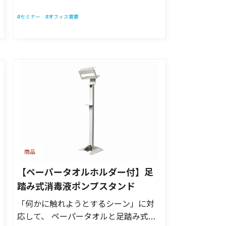
る穴があるので、カスタマイズも簡単
なく変更する場合があります。 注意事
です！ ・【商品サイズ】幅25cm×奥行
#セミナー
#オフィス需要
項：モニターの発色によって色が異な
25cm×高さ70cm ・【商品重量】約
って見える場合がございます。 ～取扱
3.5kg ・【材質】スチール製 ・【製造
説明～ ①使い方：簡単！足でペダルを
国】日本製 組み立て不要！ボトルを置
踏み、消毒液を噴射させるだけ！ ②仕
いて設置するだけ！！ スタンドとして
様上の注意： 勢いよく踏み込むと、消
多種多様の場面でご活用いただけま
毒液が衣類に付着する可能性があるの
す！ 転倒防止・盗難防止パーツ等を取
で、 ゆっくりと踏み込んで噴射する量
り付ける穴があるので、カスタマイズ
を調整してください。 ※設置前に取付
も簡単です！ 【商品サイズ】幅25cm×
位置の調整である程度は解消されると
奥行25cm×高さ70cm 【商品重量】約
思います。 ③効果：容器に触れずに消
3.5kg 【材質】スチール製 【製造国】
毒が可能なので衛生的に安心。容器も
商品
日本製 【付属品】本体1個 ※本製品に
清潔に保てる。 ④仕様用途：非接触で
薬液及びポンプは付属しません。 ※製
【ペーパータオルホルダー付】足
手指の消毒が可能
品の改良により、予告なく変更する場
踏み式消毒液ポンプスタンド
合があります。 注意事項：モニターの
「何かに触れようとするシーン」に対
発色によって色が異なって見える場合
応して、 ペーパータオルと足踏み式消
がございます。