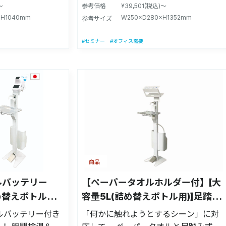
えの手間が激減し
水際対策！』 0.5秒瞬間温度測定器＆デ
より、予告なく変
改良により、予告なく変更する場合が
～
参考価格
¥39,501(税込)～
を踏むだけでポン
ジタルサイネージ付きで、スタッフに
×H1040mm
W250×D280×H1352mm
。 注意事項：モ
あります。 注意事項：モニターの発色
参考サイズ
消毒液を噴射でき
代わりマスク着用・消毒・検温を促し
て色が異なって見
によって色が異なって見える場合がご
ます！ ※お客様にて動画を差し替える
#セミナー
#オフィス需要
す。
ざいます。
32090号(PAT)
ことも可能です。 足踏みペダルを踏む
5リットルの大容
だけでポンプに触れることなく消毒液
ル)に対応しており
を噴射できます。 【意匠登録】第
幅27cm×奥行
1689239号(D-PAT) 【実用新案】第
m 【商品重量】約
3232120号(PAT) 【適合ボトルサイ
含まない) 【材質】
ズ】高さ16cm〜27cmの手指消毒液に
ステンレス) 【製
対応しております。 【独自性能】約
】本体1個、POP
25cm離れても測定できます！ 【商品サ
立用工具、ペダル
イズ】幅25cm×奥行28cm×高さ
商品
薬液及びポンプは
135.2cm 【商品重量】約6kg(アルコー
品の改良により、
ルは含まない) 【材質】スチール製(ペ
ルバッテリー
【ペーパータオルホルダー付】[大
があります。 注
ダル：ステンレス) 【製造国】日本製
め替えボトル用)]
容量5L(詰め替えボトル用)]足踏み
発色によって色が
【付属品】本体1個、温度計、デジタル
ンド
式消毒スタンド
ルバッテリー付き
「何かに触れようとするシーン」に対
がございます。
サイネージ、組立用工具、ポンプ固定