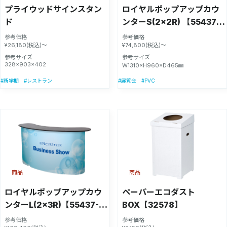
プライウッドサインスタン
ロイヤルポップアップカウ
ド
ンターS(2×2R) 【55437-
1】
参考価格
参考価格
¥26,180(税込)～
¥74,800(税込)～
参考サイズ
参考サイズ
328×903×402
W1310×H960×D465㎜
#PVC
#新学期
#レストラン
#展覧会
商品
商品
ロイヤルポップアップカウ
ペーパーエコダスト
ンターL(2×3R)【55437-
BOX【32578】
2】
参考価格
参考価格