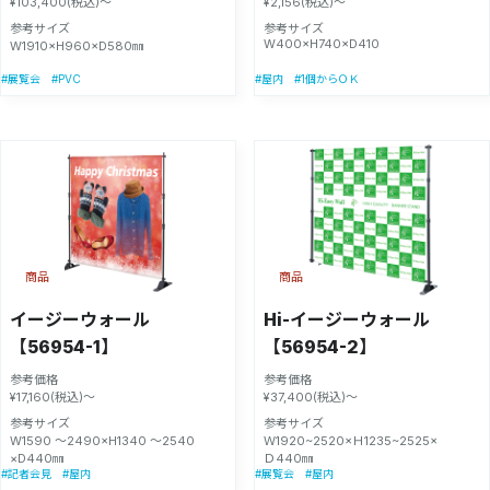
¥103,400(税込)～
¥2,156(税込)～
参考サイズ
参考サイズ
W400×H740×D410
W1910×H960×D580㎜
#PVC
#展覧会
#屋内
#1個からＯＫ
商品
商品
イージーウォール
Hi-イージーウォール
【56954-1】
【56954-2】
参考価格
参考価格
¥17,160(税込)～
¥37,400(税込)～
参考サイズ
参考サイズ
W1590 〜2490×H1340 〜2540
Ｗ1920~2520×Ｈ1235~2525×
×D440㎜
Ｄ440㎜
#記者会見
#屋内
#展覧会
#屋内