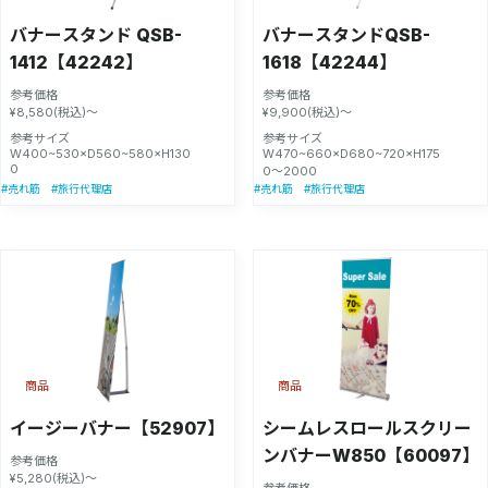
バナースタンド QSB-
バナースタンドQSB-
1412【42242】
1618【42244】
参考価格
参考価格
¥8,580(税込)～
¥9,900(税込)～
参考サイズ
参考サイズ
W400~530×D560~580×H130
W470~660×D680~720×H175
0
0〜2000
#売れ筋
#旅行代理店
#売れ筋
#旅行代理店
商品
商品
イージーバナー【52907】
シームレスロールスクリー
ンバナーW850【60097】
参考価格
¥5,280(税込)～
参考価格