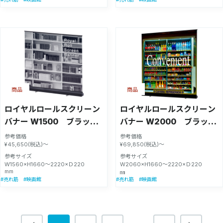
商品
商品
ロイヤルロールスクリーン
ロイヤルロールスクリーン
バナー W1500 ブラック
バナー W2000 ブラック
【55337-3B】
【55337-4Ｂ】
参考価格
参考価格
¥45,650(税込)～
¥69,850(税込)～
参考サイズ
参考サイズ
W1560×H1660〜2220×Ｄ220
W2060×H1660〜2220×Ｄ220
mm
㎜
#売れ筋
#映画館
#売れ筋
#映画館