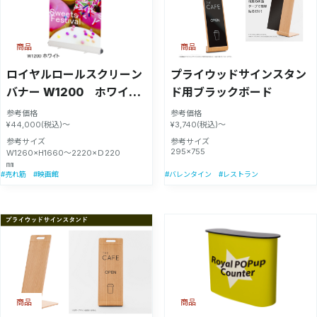
商品
商品
ロイヤルロールスクリーン
プライウッドサインスタン
バナー W1200 ホワイト
ド用ブラックボード
【55337-2W】
参考価格
参考価格
¥44,000(税込)～
¥3,740(税込)～
参考サイズ
参考サイズ
295×755
W1260×H1660〜2220×Ｄ220
㎜
#売れ筋
#映画館
#バレンタイン
#レストラン
商品
商品