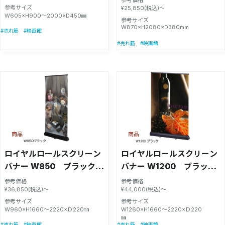
参考サイズ
¥25,850(税込)～
W605×H900〜2000×D450㎜
参考サイズ
W870×H2080×D380mm
#売れ筋
#映画館
#売れ筋
#映画館
商品
商品
ロイヤルロールスクリーン
ロイヤルロールスクリーン
バナー W850 ブラック
バナー W1200 ブラック
【55337-1B】
【55337-2B】
参考価格
参考価格
¥36,850(税込)～
¥44,000(税込)～
参考サイズ
参考サイズ
W960×H1660〜2220×Ｄ220㎜
W1260×H1660〜2220×Ｄ220
㎜
#売れ筋
#映画館
#売れ筋
#映画館