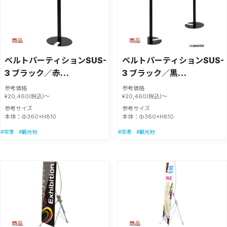
商品
商品
ベルトパーティションSUS-
ベルトパーティションSUS-
3 ブラック／赤
3 ブラック／黒
H80cm【55494RED】
H80cm【55494BLK】
参考価格
参考価格
¥20,460(税込)～
¥20,460(税込)～
参考サイズ
参考サイズ
本体：Φ360×H810
本体：Φ360×H810
#空港
#観光地
#空港
#観光地
商品
商品