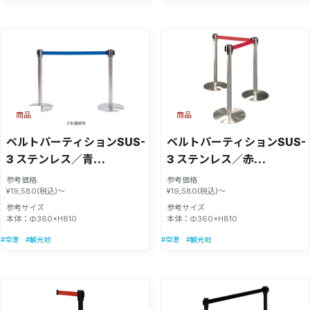
商品
商品
ベルトパーティションSUS-
ベルトパーティションSUS-
3 ステンレス／青
3 ステンレス／赤
H80cm【51354BLU】
H80cm【51354RED】
参考価格
参考価格
¥19,580(税込)～
¥19,580(税込)～
参考サイズ
参考サイズ
本体：Φ360×H810
本体：Φ360×H810
#空港
#観光地
#空港
#観光地