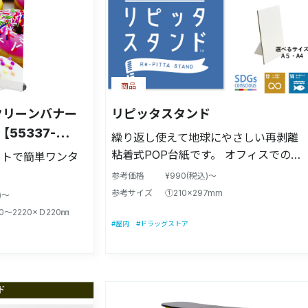
商品
クリーンバナー
リピッタスタンド
55337-
繰り返し使えて地球にやさしい再剥離
粘着式POP台紙です。 オフィスでの展
ットで簡単ワンタ
示会POPや新商品紹介に、ショップで
参考価格
¥990(税込)～
は店頭POPや レジ周りでの販促、イベ
参考サイズ
①210×297mm
)～
ントの告知などに、飲食店ではキャン
60〜2220×Ｄ220㎜
ペーンのお知らせなど様々なシーンで
#屋内
#ドラッグストア
ご活用頂けます。