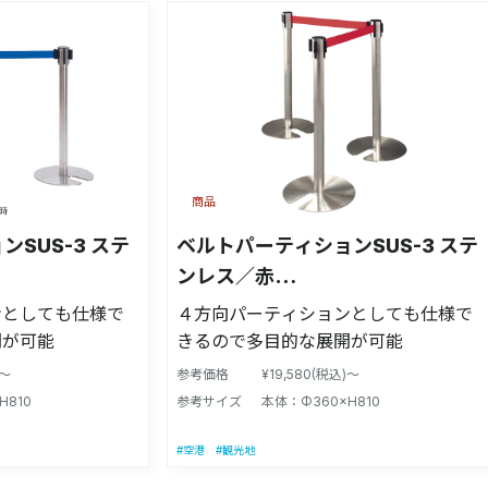
商品
SUS-3 ステ
ベルトパーティションSUS-3 ステ
ンレス／赤
LU】
H80cm【51354RED】
ンとしても仕様で
４方向パーティションとしても仕様で
開が可能
きるので多目的な展開が可能
)～
参考価格
¥19,580(税込)～
H810
参考サイズ
本体：Φ360×H810
#空港
#観光地