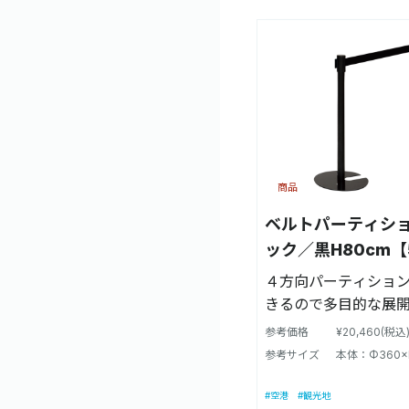
商品
ベルトパーティション
ック／黒H80cm【5
４方向パーティショ
きるので多目的な展
参考価格
¥20,460(税込
参考サイズ
本体：Φ360×
#空港
#観光地