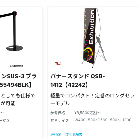
商品
SUS-3 ブラ
バナースタンド QSB-
5494BLK】
1412【42242】
ンとしても仕様で
軽量でコンパクト！定番のロングセラ
開が可能
ーモデル
)～
参考価格
¥8,580(税込)～
W400~530×D560~580×H1300
H810
参考サイズ
#売れ筋
#旅行代理店