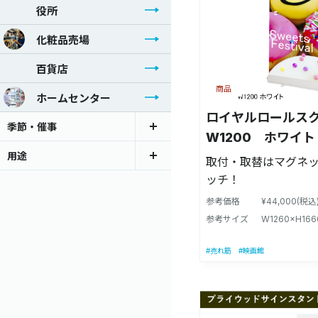
役所
化粧品売場
百貨店
商品
ホームセンター
ロイヤルロールス
季節・催事
W1200 ホワイト【
2W】
用途
取付・取替はマグネ
ッチ！
参考価格
¥44,000(税込
参考サイズ
W1260×H16
#売れ筋
#映画館