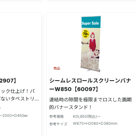
商品
907】
シームレスロールスクリーンバナ
ーW850【60097】
ラック仕上げ！パ
ばないタペストリ
連結時の隙間を極限までロスした画期
的バナースタンド！
～
〜2000×D450㎜
参考価格
¥25,850(税込)～
W870×H2080×D380mm
参考サイズ