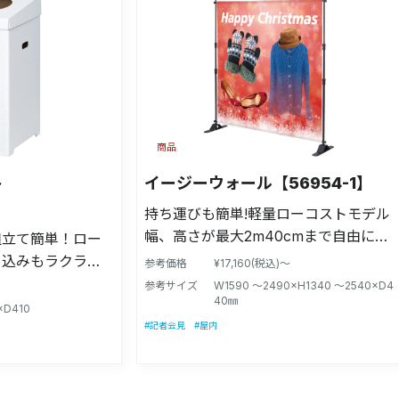
商品
ト
イージーウォール【56954-1】
持ち運びも簡単!軽量ローコストモデル
幅、高さが最大2m40cmまで自由に調
組立て簡単！ロー
節可能!
ち込みもラクラ
参考価格
¥17,160(税込)～
量使用に最適！必要
参考サイズ
W1590 〜2490×H1340 〜2540×D4
40㎜
にも優しいエコ仕
×D410
#記者会見
#屋内