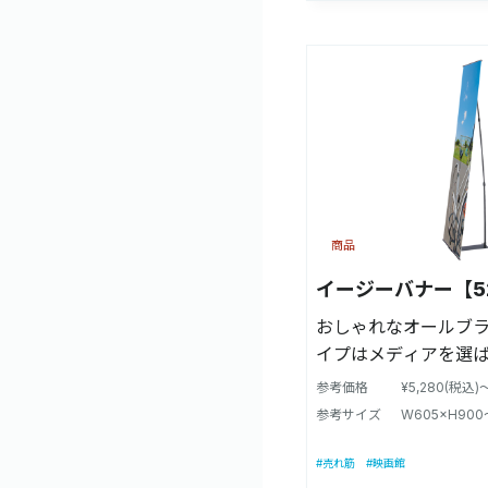
商品
イージーバナー【52
おしゃれなオールブ
イプはメディアを選
ータイプを採用
参考価格
¥5,280(税込)
参考サイズ
W605×H900
#売れ筋
#映画館