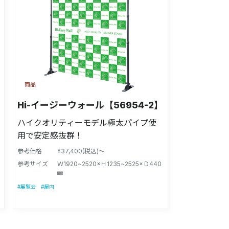
商品
Hi-イージーウォール【56954-2】
ハイクオリティーモデル極太パイプ使
用で安定感抜群！
参考価格
¥37,400(税込)～
参考サイズ
Ｗ1920~2520×Ｈ1235~2525×Ｄ440
㎜
#展覧会
#屋内