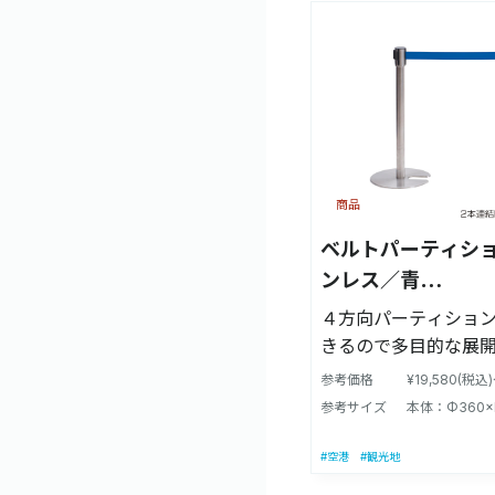
商品
ベルトパーティション
ンレス／青
H80cm【51354B
４方向パーティショ
きるので多目的な展
参考価格
¥19,580(税込
参考サイズ
本体：Φ360×
#空港
#観光地