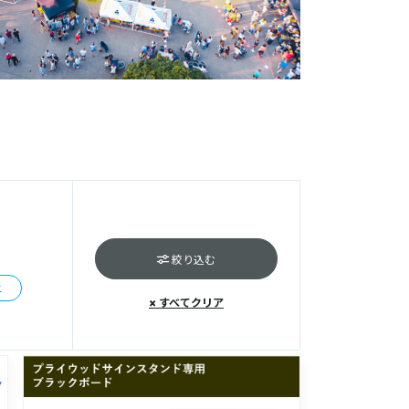
絞り込む
ニ
× すべてクリア