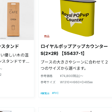
商品
ンスタンド
ロイヤルポップアップカウンター
S(2×2R) 【55437-1】
ない優しい木の温
ンスタンドです。
ブースの大きさやシーンに合わせて２
在感のある デザ
つのサイズから選べます。
)～
る場合は底面の四隅
2
参考価格
¥74,800(税込)～
を回転させて調整
参考サイズ
W1310×H960×D465㎜
#PVC
#展覧会