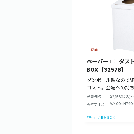
商品
ペーパーエコダス
BOX【32578】
ダンボール製なので
コスト。会場への持
ク。 90L対応で大
参考価格
¥2,156(税込)～
な期間だけ使え環境
W400×H740
参考サイズ
様。
#屋内
#1個からＯＫ