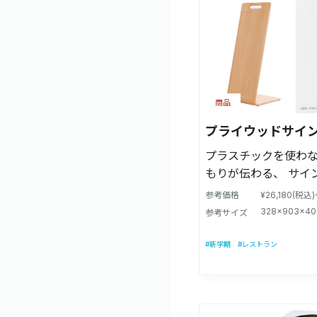
商品
プライウッドサイ
プラスチックを使わ
もりが伝わる、 サイ
曲木の技術を施した存
参考価格
¥26,180(税込
インです。傾きのあ
328×903×40
参考サイズ
にあるアジャスター 
が可能です。
#新学期
#レストラン