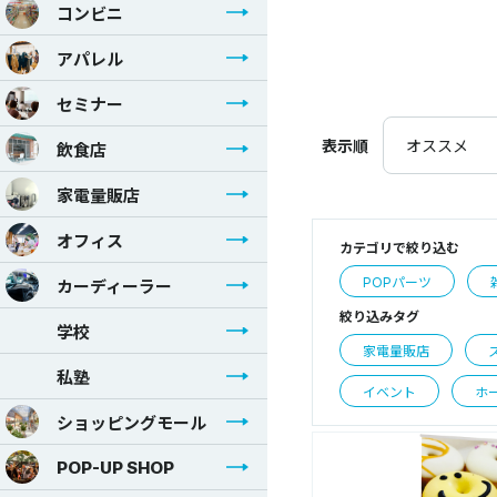
コンビニ
アパレル
セミナー
表示順
オススメ
飲食店
家電量販店
オフィス
カテゴリで絞り込む
POPパーツ
カーディーラー
絞り込みタグ
学校
家電量販店
私塾
イベント
ホ
ショッピングモール
POP-UP SHOP