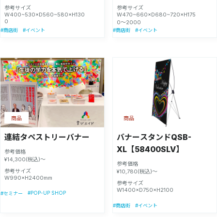
参考サイズ
参考サイズ
W400~530×D560~580×H130
W470~660×D680~720×H175
0
0〜2000
#商店街
#イベント
#商店街
#イベント
商品
商品
連結タペストリーバナー
バナースタンドQSB-
XL【58400SLV】
参考価格
¥14,300(税込)～
参考価格
参考サイズ
¥10,780(税込)～
W990×H2400mm
参考サイズ
W1400×D750×H2100
#POP-UP SHOP
#セミナー
#商店街
#イベント