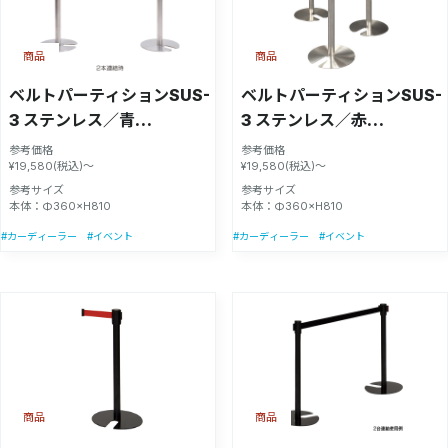
商品
商品
ベルトパーティションSUS-
ベルトパーティションSUS-
3 ステンレス／青
3 ステンレス／赤
H80cm【51354BLU】
H80cm【51354RED】
参考価格
参考価格
¥19,580(税込)～
¥19,580(税込)～
参考サイズ
参考サイズ
本体：Φ360×H810
本体：Φ360×H810
#カーディーラー
#イベント
#カーディーラー
#イベント
商品
商品