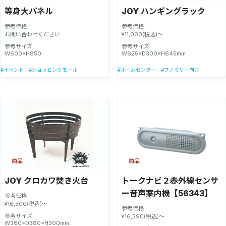
等身大パネル
JOY ハンギングラック
参考価格
参考価格
お問い合わせください
¥11,000(税込)～
参考サイズ
参考サイズ
W600×H850
W625×D300×H645mm
#イベント
#ショッピングモール
#ホームセンター
#ファミリー向け
商品
商品
JOY クロカワ焚き火台
トークナビ２赤外線センサ
ー音声案内機【56343】
参考価格
¥16,500(税込)～
参考価格
参考サイズ
¥16,390(税込)～
W380×D380×H300mm