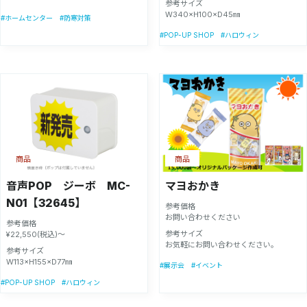
参考サイズ
W340×H100×D45㎜
#ホームセンター
#防寒対策
#POP-UP SHOP
#ハロウィン
商品
商品
音声POP ジーボ MC-
マヨおかき
N01【32645】
参考価格
お問い合わせください
参考価格
参考サイズ
¥22,550(税込)～
お気軽にお問い合わせください。
参考サイズ
W113×H155×D77㎜
#展示会
#イベント
#POP-UP SHOP
#ハロウィン