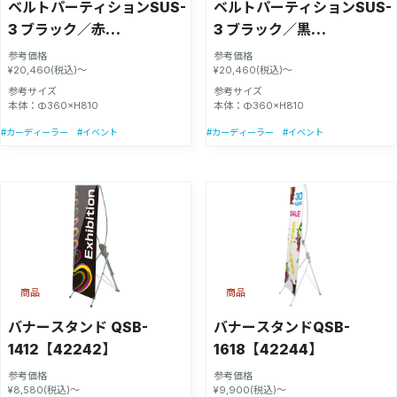
ベルトパーティションSUS-
ベルトパーティションSUS-
3 ブラック／赤
3 ブラック／黒
H80cm【55494RED】
H80cm【55494BLK】
参考価格
参考価格
¥20,460(税込)～
¥20,460(税込)～
参考サイズ
参考サイズ
本体：Φ360×H810
本体：Φ360×H810
#カーディーラー
#イベント
#カーディーラー
#イベント
商品
商品
バナースタンド QSB-
バナースタンドQSB-
1412【42242】
1618【42244】
参考価格
参考価格
¥8,580(税込)～
¥9,900(税込)～