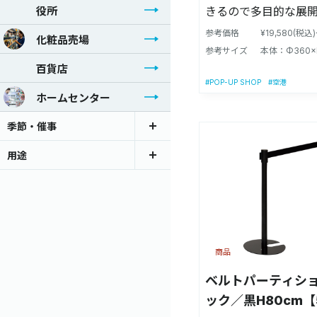
役所
きるので多目的な展
参考価格
¥19,580(税込
化粧品売場
参考サイズ
本体：Φ360×
百貨店
#POP-UP SHOP
#空港
ホームセンター
季節・催事
用途
商品
ベルトパーティション
ック／黒H80cm【5