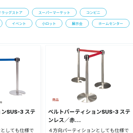
ドラッグストア
スーパーマーケット
コンビニ
イベント
小ロット
展示会
ホームセンター
商品
SUS-3 ステ
ベルトパーティションSUS-3 ステ
ンレス／赤
LU】
H80cm【51354RED】
ンとしても仕様で
４方向パーティションとしても仕様で