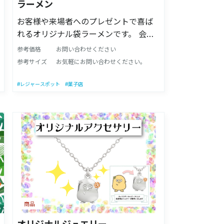
ラーメン
お客様や来場者へのプレゼントで喜ば
れるオリジナル袋ラーメンです。 会社
のロゴ入りパッケージで目を引く事間
参考価格
お問い合わせください
違いなし！！ 他社様との差別化や珍し
参考サイズ
お気軽にお問い合わせください。
いノベルティアイテムをお探しの方に
是非！！ 味はしょうゆ、みそ、しおか
#レジャースポット
#菓子店
らお選び頂けます。
商品