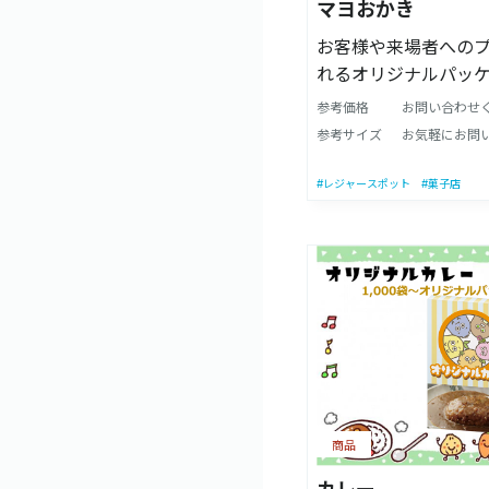
さはリングの数によ
マヨおかき
用途に合わせて調節で
お客様や来場者への
プルな構造で組み立
れるオリジナルパッ
れも簡単です。 ・付
きです。 会社のロゴ
火料理も楽しめます。
参考価格
お問い合わせ
目を引く事間違いなし
丸型の専用焼き網を
参考サイズ
お気軽にお問
差別化や珍しいノベ
います。 ・専用焼き
お探しの方に是非！
#レジャースポット
#菓子店
調理をしながら火力
足しが出来ます。 【商品サイズ】
W38×D38×H30cm
【製造国】日本製 ※製造過程で新品の
製品に細かなキズ等
ます。 品質上は問題
のままご使用ください
により、予告なく変
ます。 注意事項：モ
って色が異なって見
商品
ます。