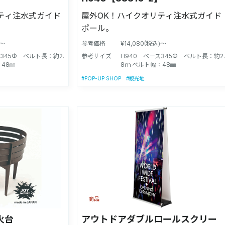
ティ注水式ガイド
屋外OK！ハイクオリティ注水式ガイド
ポール。
)～
参考価格
¥14,080(税込)～
345Φ ベルト長：約2.
参考サイズ
H940 ベース345Φ ベルト長：約2.
：48㎜
8ｍ ベルト幅：48㎜
#POP-UP SHOP
#観光地
商品
火台
アウトドアダブルロールスクリー