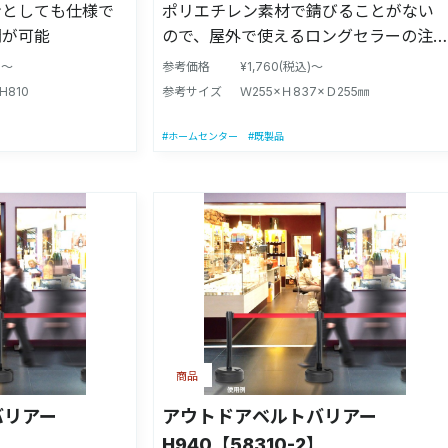
ンとしても仕様で
ポリエチレン素材で錆びることがない
開が可能
ので、屋外で使えるロングセラーの注
水式ガイドポール
)～
参考価格
¥1,760(税込)～
H810
参考サイズ
Ｗ255×Ｈ837×Ｄ255㎜
#ホームセンター
#既製品
商品
バリアー
アウトドアベルトバリアー
】
H940【58310-2】