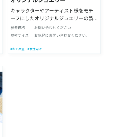
オリジナルジュエリー
キャラクターやアーティスト様をモチ
ーフにしたオリジナルジュエリーの製
作をいたします。 キャラクター・イメ
参考価格
お問い合わせください
ージをお伝えいただければラフデザイ
参考サイズ
お気軽にお問い合わせください。
ンを製作させて頂くことも可能です。
ネックレスだけではなく、指輪・ピア
#お土産屋
#女性向け
スなどの形状もOK。 シルバーや純金の
加工、お好みの天然石を取り付けるこ
とも可能です。