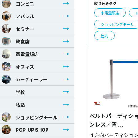
コンビニ
絞り込みタグ
家電量販店
アパレル
ショッピングモール
セミナー
屋内
飲食店
家電量販店
オフィス
カーディーラー
学校
商品
私塾
ベルトパーティション
ショッピングモール
ンレス／青
POP-UP SHOP
H80cm【51354B
４方向パーティショ