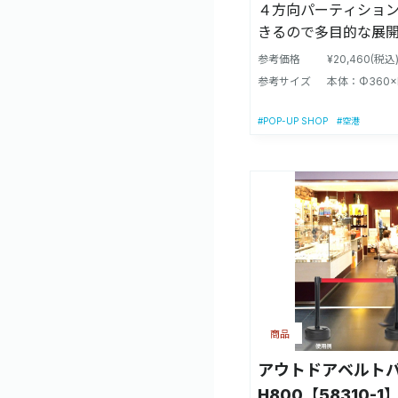
４方向パーティショ
きるので多目的な展
参考価格
¥20,460(税込
参考サイズ
本体：Φ360×
#POP-UP SHOP
#空港
商品
アウトドアベルト
H800【58310-1