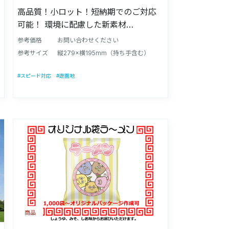
高品質！小ロット！短納期でのご対応
可能！ 環境に配慮した新素材
【LIMEX】を使用した新しいうちわで
参考価格
お問い合わせください
す。 配りものから物販商品まで多様な
参考サイズ
縦279×横195mm（持ち手含む）
シーンで選ばれているアイテムです。
形状やサイズも含め多数ご用意してお
#スピード対応
#遊園地
ります。 ライメックスとは石灰石を主
原料とした新素材です。 製造時に木を
使わず、水消費を約98％削減いたしま
す。
商品