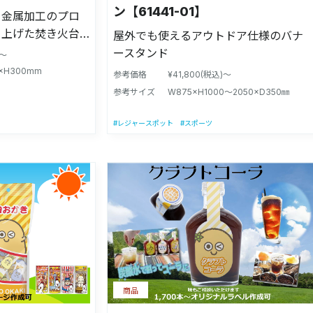
ン【61441-01】
 金属加工のプロ
り上げた焚き火台
屋外でも使えるアウトドア仕様のバナ
しさを引き立てる
ースタンド
)～
れする炎の美しさ
×H300mm
参考価格
¥41,800(税込)～
。 リングとリン
参考サイズ
W875×H1000〜2050×D350㎜
灯りがあふれ出る
す。 ・鉄の風合
#レジャースポット
#スポーツ
のあるアイアンを
仕上げたことによ
ける仕様に。 ・
上がりを演出しま
気を取り込める構
させることができ、
燃やすことができ
が外せるので、焚
の後処理を簡単に
商品
 ・焚き火台の高