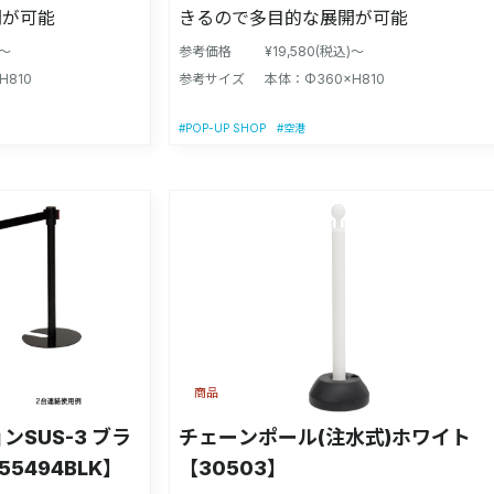
開が可能
きるので多目的な展開が可能
)～
参考価格
¥19,580(税込)～
H810
参考サイズ
本体：Φ360×H810
#POP-UP SHOP
#空港
商品
SUS-3 ブラ
チェーンポール(注水式)ホワイト
5494BLK】
【30503】