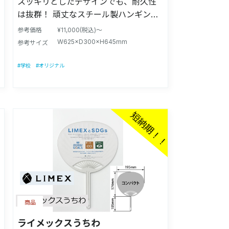
スッキリとしたデザインでも、耐久性
は抜群！ 頑丈なスチール製ハンギング
ラック アウトドア・キャンプシーンで
参考価格
¥11,000(税込)～
は、 ランタンや調理器具、ギアをかけ
W625×D300×H645mm
参考サイズ
るのに。 ご自宅では、ベランダやお庭
での ガーデニングシーンで植物を飾っ
#学校
#オリジナル
たり。 スッキリオシャレに生活シーン
を彩ります。 付属のS字フック付 【商
品サイズ】W62.5×D30×H64.5㎝ 【商
品重量】約2.8kg 【耐荷重】約20kg
【材質】スチール 【製造国】日本製
【付属品】本体、S字フック(×4)、組立
説明書、組み立て用部材 ※製品の改良
により、予告なく変更する場合があり
ます。 注意事項：モニターの発色によ
って色が異なって見える場合がござい
商品
ます。
ライメックスうちわ