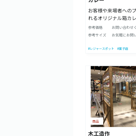
カレー
お客様や来場者への
れるオリジナル箱カレ
ロゴ入りパッケージ
参考価格
お問い合わせ
違いなし！！ 他社様
参考サイズ
お気軽にお問
いノベルティアイテ
是非！！ ・ごろごろ
#レジャースポット
#菓子店
国産牛と小ぶりな野
からお選び頂けます。
商品
木工造作