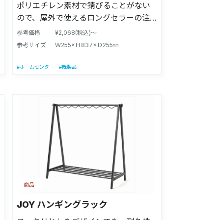
ポリエチレン素材で錆びることがない
ので、屋外で使えるロングセラーの注
水式ガイドポール
参考価格
¥2,068(税込)～
参考サイズ
Ｗ255×Ｈ837×Ｄ255㎜
#ホームセンター
#既製品
商品
JOY ハンギングラック