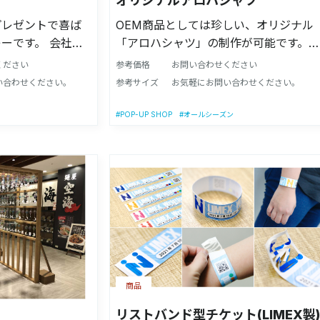
オリジナルアロハシャツ
プレゼントで喜ば
OEM商品としては珍しい、オリジナル
ーです。 会社の
「アロハシャツ」の制作が可能です。
ので目を引く事間
サイズや素材もお選び頂けますので、
ください
参考価格
お問い合わせください
との差別化や珍し
展示会や社内行事のユニフォーム、 ア
い合わせください。
参考サイズ
お気軽にお問い合わせください。
ムをお探しの方に
ーティスト様やキャラクターのオリジ
野菜と国産牛肉・
ナルグッズとしてのご展開もおすすめ
#POP-UP SHOP
#オールシーズン
菜・鶏挽肉カレー
です。
商品
リストバンド型チケット(LIMEX製)