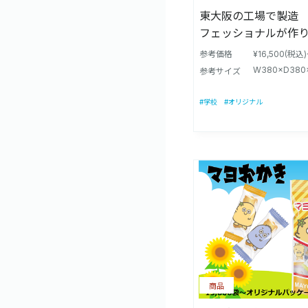
東大阪の工場で製造
フェッショナルが作
・燃え上がる炎の美
参考価格
¥16,500(税込
焚き火台。 ・惚れ惚
W380×D380
参考サイズ
を引き立てる焚き火台
グの間から焚き火の
#学校
#オリジナル
様子も美しく楽しめま
いを活かした重厚感
使用し、耐熱塗装で
り、永くご愛用いただ
ワイルドな炎の立ち
す。 ・全方向から空
造で、効率よく燃焼
ダイナミックに薪を
ます。 ・底の灰受け
き火のあとに出る灰
商品
行うことができます。