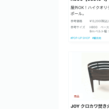
屋外OK！ハイクオリ
ポール。
参考価格
¥13,200(税込
参考サイズ
H800 ベース
8ｍ ベルト幅
#POP-UP SHOP
#観光地
商品
JOY クロカワ焚き