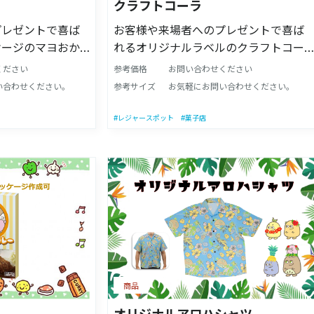
って変えられます。
クラフトコーラ
きます。 ・シン
プレゼントで喜ば
お客様や来場者へのプレゼントで喜ば
てやすく、お手入
ケージのマヨおか
れるオリジナルラベルのクラフトコー
属の専用五徳で直
入りパッケージで
ラです。 会社のロゴ入りラベルで目を
 ・極太でタフな
ください
参考価格
お問い合わせください
！！ 他社様との
引く事間違いなし！！ 珍しいノベルテ
別売りで販売して
い合わせください。
参考サイズ
お気軽にお問い合わせください。
ルティアイテムを
ィアイテムをお探しの方に是非！！ 味
網は一部開閉式で
！
のご相談も承っております。
#レジャースポット
#菓子店
の調節や薪の継ぎ
 【商品重量】4.5kg
が付く場合があり
ありませんのでそ
。 ※製品の改良
更する場合があり
ニターの発色によ
える場合がござい
商品