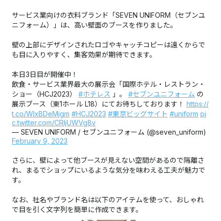
サービス業向けの衣料ブランド「SEVEN UNIFORM（セブンユ
ニフォーム）」は、高い壁面のブースを作りました。
壁の上部にデザインされたロゴやキャッチコピーは遠くからで
も目に入りやすく、集客効果が期待できます。
本日3日目が開催中！
飲食・サービス業界最大の展示会「国際ホテル・レストラン・
ショー（HCJ2023）
#ホテレス
」。
#セブンユニフォーム
の
展示ブース（東1ホール L18）にてお待ちしております！
https://
t.co/WIxBDeMjgm
#HCJ2023
#東京ビッグサイト
#uniform
pi
c.twitter.com/CRljUWVg8v
— SEVEN UNIFORM / セブンユニフォーム (@seven_uniform)
February 9, 2023
さらに、壁によって他ブースが見えない空間があるので隔離さ
れ、まるでショップにいるような気分を味わえる工夫が魅力で
す。
なお、社名やブランド名は以下のアイテムを使って、おしゃれ
で目を引く文字列を簡単に作成できます。