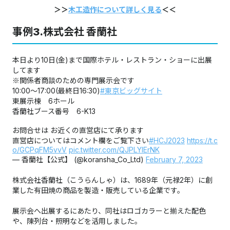
＞＞
木工造作について詳しく見る
＜＜
事例3.株式会社 香蘭社
本日より10日(金)まで国際ホテル・レストラン・ショーに出展
してます
※関係者商談のための専門展示会です
10:00〜17:00(最終日16:30)
#東京ビッグサイト
東展示楝 6ホール
香蘭社ブース番号 6-K13
お問合せは お近くの直営店にて承ります
直営店についてはコメント欄をご覧下さい
#HCJ2023
https://t.c
o/GCPqFM5vvV
pic.twitter.com/QJPLYlErNK
— 香蘭社【公式】 (@koransha_Co_Ltd)
February 7, 2023
株式会社香蘭社（こうらんしゃ）は、1689年（元禄2年）に創
業した有田焼の商品を製造・販売している企業です。
展示会へ出展するにあたり、同社はロゴカラーと揃えた配色
や、陳列台・照明などを活用しました。