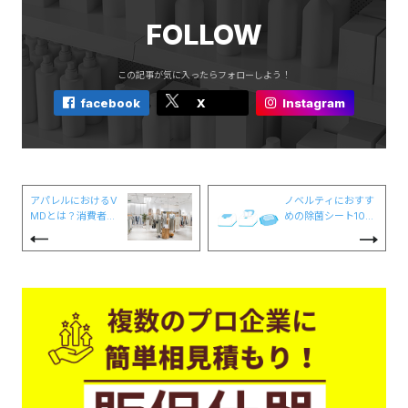
FOLLOW
この記事が気に入ったらフォローしよう！
facebook
X
Instagram
アパレルにおけるV
ノベルティにおすす
MDとは？消費者を
めの除菌シート10選
惹きつける4つのコ
┃製作のコツも合わ
ツ
せて紹介