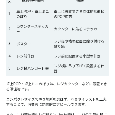
o.
卓上POP・卓上ミニ
卓上に設置できる立体的な形状
1
のぼり
のPOP広告
カウンターステッカ
2
カウンターに貼るステッカー
ー
レジ奥や横の壁面に貼り付ける
3
ポスター
貼り紙
4
レジ前什器
レジ前に設置する小型の什器
レジ横に吊り下げて設置する什
5
レジ横ハンガー什器
器
卓上POP・卓上ミニのぼりは、レジカウンターなどに設置でき
る販促物です。
コンパクトサイズで置き場所を選ばず、写真やイラストを工夫
することで、消費者に効果的にアピールできます。
また、レジ前什器やレジ横ハンガー什器は、レジの手前や横に