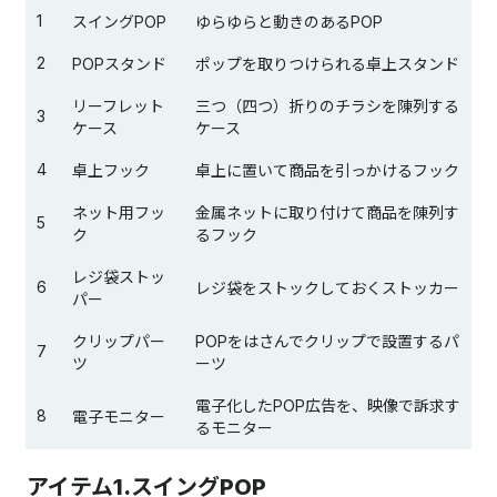
1
スイングPOP
ゆらゆらと動きのあるPOP
2
POPスタンド
ポップを取りつけられる卓上スタンド
リーフレット
三つ（四つ）折りのチラシを陳列する
3
ケース
ケース
4
卓上フック
卓上に置いて商品を引っかけるフック
ネット用フッ
金属ネットに取り付けて商品を陳列す
5
ク
るフック
レジ袋ストッ
6
レジ袋をストックしておくストッカー
パー
クリップパー
POPをはさんでクリップで設置するパ
7
ツ
ーツ
電子化したPOP広告を、映像で訴求す
8
電子モニター
るモニター
アイテム1.スイングPOP