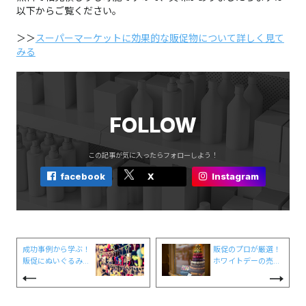
以下からご覧ください。
＞＞
スーパーマーケットに効果的な販促物について詳しく見て
みる
FOLLOW
この記事が気に入ったらフォローしよう！
facebook
X
Instagram
成功事例から学ぶ！
販促のプロが厳選！
販促にぬいぐるみ活
ホワイトデーの売場
用がおすすめな4つ
づくりに効果的なP
の理由
OP10選