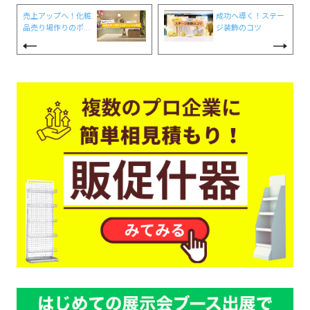
売上アップへ！化粧
成功へ導く！ステー
品売り場作りのポイ
ジ装飾のコツ
ントを解説