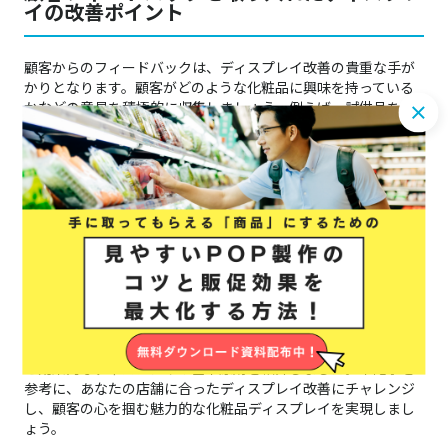
イの改善ポイント
顧客からのフィードバックは、ディスプレイ改善の貴重な手が
かりとなります。顧客がどのような化粧品に興味を持っている
かなどの意見を積極的に収集しましょう。例えば、試供品を使
用した感想や、パッケージの見た目に関するコメントなどが参
考になります。これらのフィードバックを基に、顧客のニーズ
に合わせたディスプレイに改善していくことで、より多くの顧
客の関心を引き、購買意欲を高めることができます。
まとめ：効果的な店頭化粧品ディス
プレイで売上アップを目指そう
この記事では、店頭で化粧品を魅力的に展示するための重要性
と効果的なディスプレイの基本原則を紹介しました。本記事を
参考に、あなたの店舗に合ったディスプレイ改善にチャレンジ
し、顧客の心を掴む魅力的な化粧品ディスプレイを実現しまし
ょう。