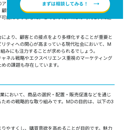
のアプローチが求められるようになりました。
まずは相談してみる！
、顧客の嗜好や行動パターンをより深く理解し、個別に
が可能になりました。このように、MDは時代と共に進
合により、顧客との接点をより多様化することが重要と
ビリティへの関心が高まっている現代社会において、M
り組みにも注力することが求められるでしょう。
チャネル戦略やエクスペリエンス重視のマーケティング
ための課題も存在しています。
業や小売業において、商品の選択・配置・販売促進などを通じ
ための戦略的な取り組みです。MDの目的は、以下の3
まりやすくし、購買意欲を高めることが目的です。魅力