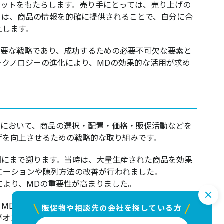
リットをもたらします。売り手にとっては、売り上げの
ては、商品の情報を的確に提供されることで、自分に合
上します。
重要な戦略であり、成功するための必要不可欠な要素と
テクノロジーの進化により、MDの効果的な活用が求め
業において、商品の選択・配置・価格・販促活動などを
させるための戦略的な取り組みです。​​​​​​​
国にまで遡ります。当時は、大量生産された商品を効果
エーションや陳列方法の改善が行われました。
により、MDの重要性が高まりました。
、MDは大きく進化しました。インターネットやスマー
販促物や相談先の会社を探している方
がオンラインへと移行したことで、オンライン上での効