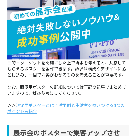
目的・ターゲットを明確にする
設置場所を決める
訴求を考える
訴求をデザインに落とし込む
ポスターを印刷する
まずは、開催の目的や来場して欲しいターゲットを明確にしま
しょう。どのような人に向けて展示会のポスターを作成し、ポ
スターを見てどうして欲しいかを決めることが大切です。
目的・ターゲットを明確にした上で訴求を考えると、共感して
もらえるポスターを製作できます。訴求は構成やデザインに落
とし込み、一目で内容がわかるものを考えることが重要です。
なお、販促用ポスターの詳細については下記の記事でまとめて
いますので、ぜひ参考にしてください。​​​​​​​
＞＞
販促用ポスターとは？活用例と生活者を惹きつける4つの
ポイントも紹介
展示会のポスターで集客アップさせ