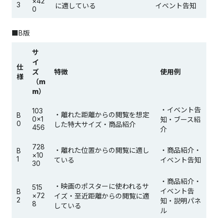
×42
3
に適している
イベント告知
0
■B版
サ
イ
仕
ズ
特徴
使用例
様
（m
m）
・イベント告
103
・離れた距離からの閲覧を想定
B
0×1
知・ブース紹
0
した特大サイズ・商品紹介
456
介
728
・離れた位置からの閲覧に適し
・商品紹介・
B
×10
1
ている
イベント告知
30
・商品紹介・
・映画のポスターに使われるサ
515
イベント告
B
×72
イズ・至近距離からの閲覧に適
2
知・説明パネ
8
している
ル