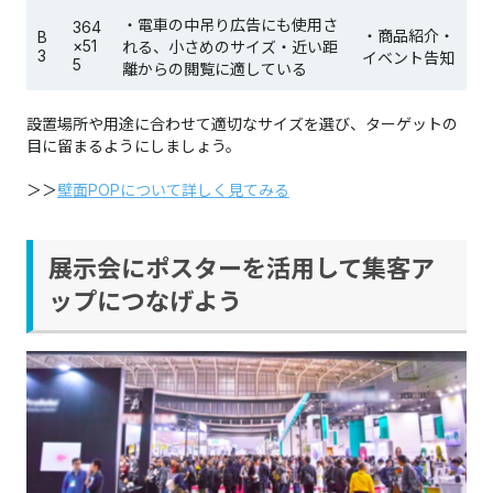
・電車の中吊り広告にも使用さ
364
・商品紹介・
B
×51
れる、小さめのサイズ・近い距
3
イベント告知
5
離からの閲覧に適している
設置場所や用途に合わせて適切なサイズを選び、ターゲットの
目に留まるようにしましょう。
＞＞
壁面POPについて詳しく見てみる
展示会にポスターを活用して集客ア
ップにつなげよう