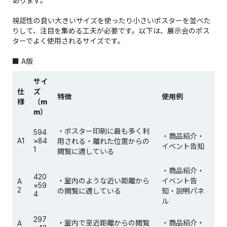
あります。
視認性の良い大きいサイズを使ったり小さいポスターを並べた
りして、注目を集める工夫が必要です。​​​​​​​以下は、展示会のポス
ターでよく使用されるサイズです。
■ A版
サイ
仕
ズ
特徴
使用例
様
（m
m）
・ポスター印刷に最も多く利
594
・商品紹介・
A1
×84
用される・離れた位置からの
イベント告知
1
閲覧に適している
・商品紹介・
420
・室内のような近い距離から
イベント告
A
×59
2
の閲覧に適している
知・説明パネ
4
ル
297
・室内で至近距離からの閲覧
・商品紹介・
A